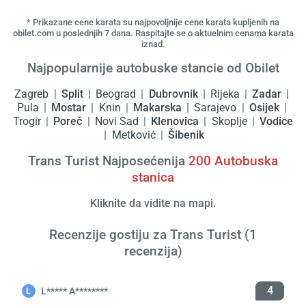
Učita
saček
* Prikazane cene karata su najpovoljnije cene karata kupljenih na
obilet.com u poslednjih 7 dana. Raspitajte se o aktuelnim cenama karata
iznad.
Najpopularnije autobuske stancie od Obilet
Zagreb
Split
Beograd
Dubrovnik
Rijeka
Zadar
Pula
Mostar
Knin
Makarska
Sarajevo
Osijek
Trogir
Poreč
Novi Sad
Klenovica
Skoplje
Vodice
Metković
Šibenik
Trans Turist Najposećenija
200
Autobuska
stanica
Kliknite da vidite na mapi.
Recenzije gostiju za Trans Turist (1
recenzija)
4
L***** A********
L