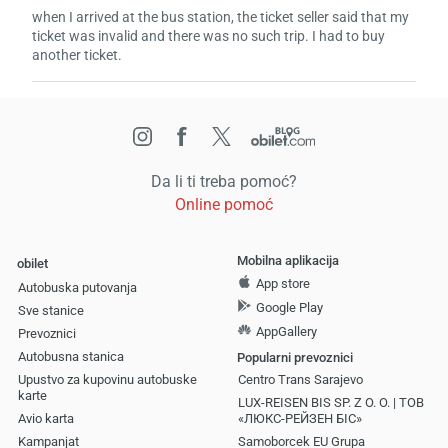
when I arrived at the bus station, the ticket seller said that my
ticket was invalid and there was no such trip. I had to buy
another ticket.
Da li ti treba pomoć?
Online pomoć
Mobilna aplikacija
obilet
App store
Autobuska putovanja
Google Play
Sve stanice
AppGallery
Prevoznici
Autobusna stanica
Popularni prevoznici
Upustvo za kupovinu autobuske
Centro Trans Sarajevo
karte
LUX-REISEN BIS SP. Z O. O. | ТОВ
Avio karta
«ЛЮКС-РЕЙЗЕН БІС»
Kampanjat
Samoborcek EU Grupa