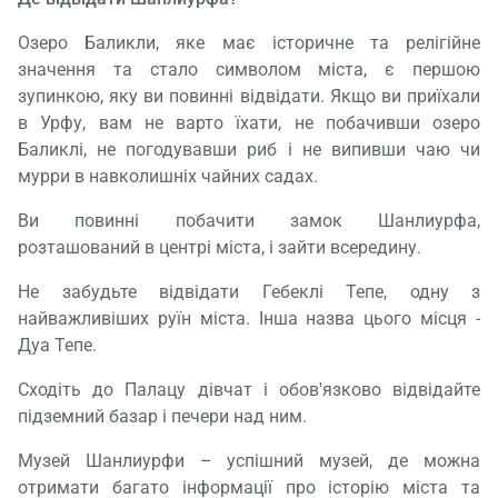
Озеро Баликли, яке має історичне та релігійне
значення та стало символом міста, є першою
зупинкою, яку ви повинні відвідати. Якщо ви приїхали
в Урфу, вам не варто їхати, не побачивши озеро
Баликлі, не погодувавши риб і не випивши чаю чи
мурри в навколишніх чайних садах.
Ви повинні побачити замок Шанлиурфа,
розташований в центрі міста, і зайти всередину.
Не забудьте відвідати Гебеклі Тепе, одну з
найважливіших руїн міста. Інша назва цього місця -
Дуа Тепе.
Сходіть до Палацу дівчат і обов'язково відвідайте
підземний базар і печери над ним.
Музей Шанлиурфи – успішний музей, де можна
отримати багато інформації про історію міста та