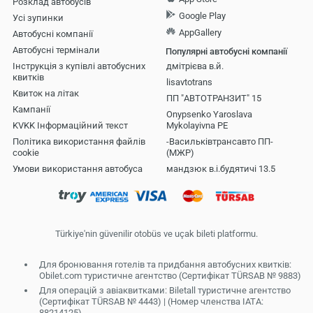
Розклад автобусів
Google Play
Усі зупинки
AppGallery
Автобусні компанії
Aвтобусні термінали
Популярні автобусні компанії
Інструкція з купівлі автобусних
дмітрієва в.й.
квитків
lisavtotrans
Квиток на літак
ПП "АВТОТРАНЗИТ" 15
Кампанії
Onypsenko Yaroslava
KVKK Інформаційний текст
Mykolayivna PE
Політика використання файлів
-Васильківтрансавто ПП-
cookie
(МЖР)
Умови використання автобуса
мандзюк в.і.будятичі 13.5
Türkiye'nin güvenilir otobüs ve uçak bileti platformu.
Для бронювання готелів та придбання автобусних квитків:
Obilet.com туристичне агентство (Сертифікат TÜRSAB № 9883)
Для операцій з авіаквитками: Biletall туристичне агентство
(Сертифікат TÜRSAB № 4443) | (Номер членства IATA:
88214125)