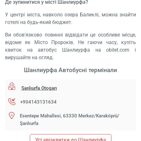
Де зупинитися у місті Шанлиурфа?
У центрі міста, навколо озера Баликлі, можна знайти
готелі на будь-який бюджет.
Ви обов'язково повинні відвідати це особливе місце,
відоме як Місто Пророків. Не гаючи часу, купіть
квиток на автобус Шанлиурфа на obilet.com і
вирушайте на огляд.
Шанлиурфа Автобусні термінали
Şanlıurfa Otogarı
+904143131634
Esentepe Mahallesi, 63330 Merkez/Karaköprü/
Şanlıurfa
Усі авіаквитки до Шанлиурфа