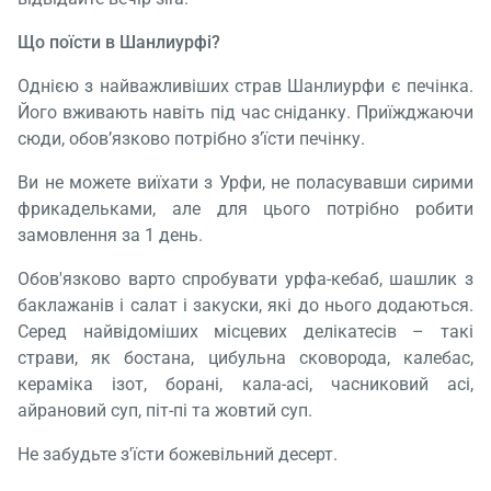
Що поїсти в Шанлиурфі?
Однією з найважливіших страв Шанлиурфи є печінка.
Його вживають навіть під час сніданку. Приїжджаючи
сюди, обов’язково потрібно з’їсти печінку.
Ви не можете виїхати з Урфи, не поласувавши сирими
фрикадельками, але для цього потрібно робити
замовлення за 1 день.
Обов'язково варто спробувати урфа-кебаб, шашлик з
баклажанів і салат і закуски, які до нього додаються.
Серед найвідоміших місцевих делікатесів – такі
страви, як бостана, цибульна сковорода, калебас,
кераміка ізот, борані, кала-асі, часниковий асі,
айрановий суп, піт-пі та жовтий суп.
Не забудьте з'їсти божевільний десерт.