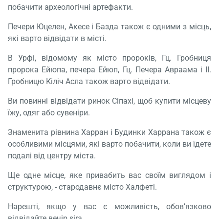
побачити археологічні артефакти.
Печери Юцелен, Акесе і Базда також є одними з місць,
які варто відвідати в місті.
В Урфі, відомому як місто пророків, Гц. Гробниця
пророка Ейюпа, печера Ейюп, Гц. Печера Авраама і II.
Гробницю Кіліч Асла також варто відвідати.
Ви повинні відвідати ринок Сіпахі, щоб купити місцеву
їжу, одяг або сувеніри.
Знаменита рівнина Харран і Будинки Харрана також є
особливими місцями, які варто побачити, коли ви їдете
Завант
подалі від центру міста.
будь 
зачек
Ще одне місце, яке привабить вас своїм виглядом і
структурою, - стародавнє місто Халфеті.
Нарешті, якщо у вас є можливість, обов’язково
відвідайте вечір sira.