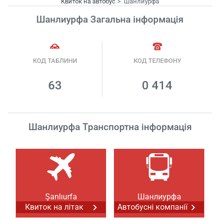
Квиток на автобус
Шанлиурфа
Шанлиурфа Загальна інформація
КОД ТАБЛИНИ
КОД ТЕЛЕФОНУ
63
0 414
Шанлиурфа Транспортна інформація
Şanlıurfa
Шанлиурфа
Квиток на літак
Автобусні компанії