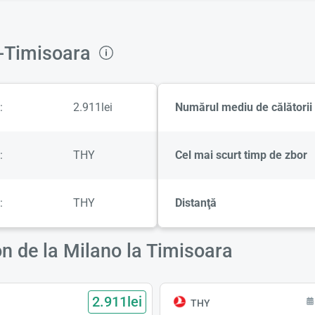
no-Timisoara
:
2.911lei
Numărul mediu de călătorii 
:
THY
Cel mai scurt timp de zbor
:
THY
Distanţă
ion de la Milano la Timisoara
2.911lei
THY