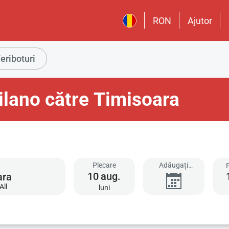
RON
Ajutor
eriboturi
ilano către Timisoara
Plecare
Adăugați
10
aug.
întoarcere
All
luni