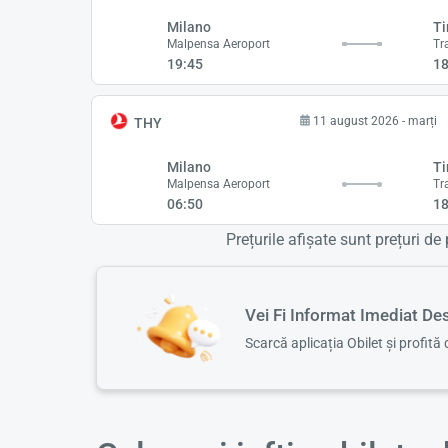
Milano
Ti
Malpensa Aeroport
Tr
19:45
18
11 august 2026 - marți
THY
Milano
Ti
Malpensa Aeroport
Tr
06:50
18
Prețurile afișate sunt prețuri de 
Vei Fi Informat Imediat D
Scarcă aplicația Obilet și profită