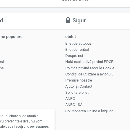
id
Sigur
iene populare
obilet
Bilet de autobuz
Bilet de feribot
Despre noi
est
Notă explicativă privind PDCP
ope
Politica privind Module Cookie
Condiții de utilizare a avionului
Premiile noastre
Ajutor și Contact
Solicitare bilet
ANPC
ANPC - SAL
Solutionarea Online a litigiilor
 publicitate și de analize
e cu preferințele dvs., nu vom
ale dacă faceți clic pe
respinge
.