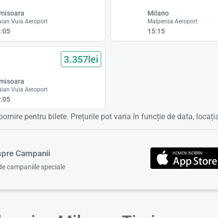
misoara
Milano
aian Vuia Aeroport
Malpensa Aeroport
:05
15:15
3.357lei
misoara
aian Vuia Aeroport
:05
pornire pentru bilete. Prețurile pot varia în funcție de data, locați
espre Campanii
 de campaniile speciale