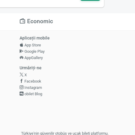
Economic
Aplicații mobile
App Store
Google Play
AppGallery
Urmăriți-ne
X
Facebook
Instagram
obilet Blog
Türkiye'nin güvenilir otobüs ve uçak bileti platformu.