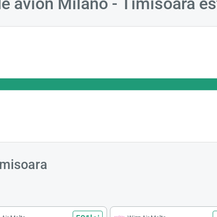
 de avion Milano - Timisoara e
imisoara