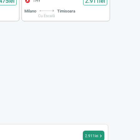
475lei
2.911lei
THY
Milano
Timisoara
Cu Escală
2.911lei