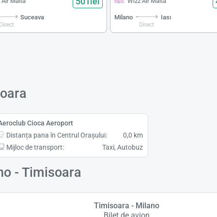
501lei
 Air Malta
Wizz Air Malta
Suceava
Milano
Iası
Direct
Direct
soara
Aeroclub Cioca Aeroport
Distanța pana în Centrul Orașului:
0,0 km
Mijloc de transport:
Taxi, Autobuz
ano - Timisoara
Timisoara - Milano
Bilet de avion