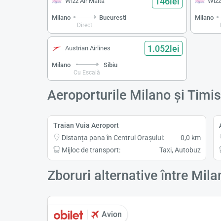
146lei
Wizz Air Malta
Wizz
Milano
Bucuresti
Milano
Direct
1.052lei
Austrian Airlines
Milano
Sibiu
Cu Escală
Aeroporturile Milano și Timi
Traian Vuia Aeroport
Distanța pana în Centrul Orașului:
0,0 km
Mijloc de transport:
Taxi, Autobuz
Zboruri alternative între Mil
Avion