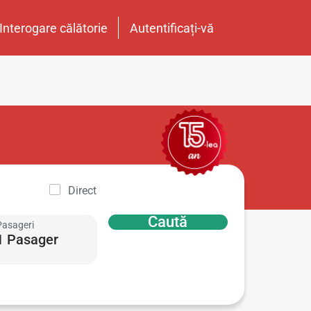
Interogare călătorie
Autentificați-vă
Direct
Caută
Pasageri
1 Pasager