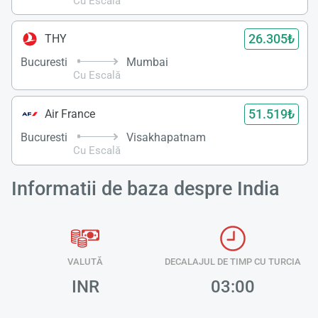
Cu Escală
26.305₺
THY
Bucuresti
Mumbai
Cu Escală
51.519₺
Air France
Bucuresti
Visakhapatnam
Cu Escală
Informatii de baza despre India
VALUTĂ
DECALAJUL DE TIMP CU TURCIA
INR
03:00