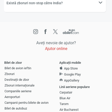
Există zboruri non-stop către India?
Aveți nevoie de ajutor?
Ajutor online
Bilet de zbor
Aplicații mobile
Bilet de avion ieftin
App Store
Zboruri
Google Play
Destinații de zbor
AppGallery
Zboruri internaționale
Linii aeriene populare
Companiile aeriene
Carpatair
Aeroporturi
Blue Air
Campanii pentru bilete de avion
Tarom
Bilet de autobuz
Air Bucharest