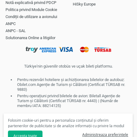
Notă explicativă privind PDCP
HiSky Europe
Politica privind Module Cookie
Condiții de utilizare a avionului
ANPC
ANPC - SAL
Solutionarea Online a litigiilor
Türkiye'nin güvenilir otobüs ve uçak bileti platformu.
Pentru rezervări hoteliere și achiziționarea biletelor de autobuz:
Obilet.com Agenție de Turism și Călătorii (Certificat TÜRSAB nr.
9883)
Pentru operațiuni privind biletele de avion: Biletall Agenție de
Turism și Călătorii (Certificat TÜRSAB nr. 4443) | (Număr de
membru IATA: 88214125)
Folosim cookie-uri pentru a personaliza conținutul și oferim
partenerilor de publicitate și de analize informații cu privire la modul
în care folosiți site-ul nostru. În conformitate cu preferințele dvs., nu
Administreaza preferintele
Accepta toate
vom putea să vă punem la dispoziție cookie-uri personalizate și