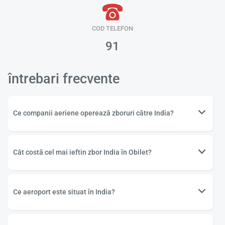
Încă
COD TELEFON
va r
astept
91
întrebari frecvente
Ce companii aeriene operează zboruri către India?
Cât costă cel mai ieftin zbor India în Obilet?
Ce aeroport este situat în India?