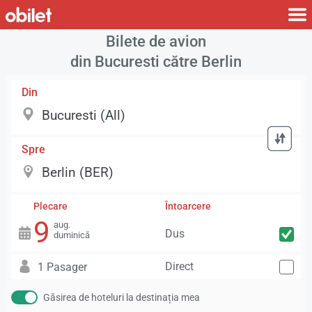
Bilete de avion
din Bucuresti către Berlin
Din
Spre
Plecare
Întoarcere
9
aug.
Dus
duminică
Direct
1 Pasager
Găsirea de hoteluri la destinația mea