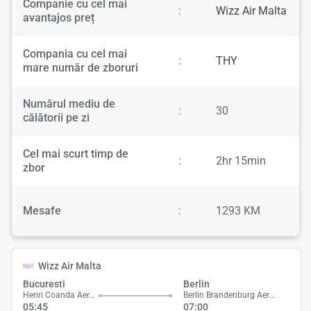
Companie cu cel mai
:
Wizz Air Malta
avantajos preț
Compania cu cel mai
:
THY
mare număr de zboruri
Numărul mediu de
:
30
călătorii pe zi
Cel mai scurt timp de
:
2hr 15min
zbor
Mesafe
:
1293 KM
Wizz Air Malta
Bucuresti
Berlin
Henri Coanda Aeroport
Berlin Brandenburg Aeroport
05:45
07:00