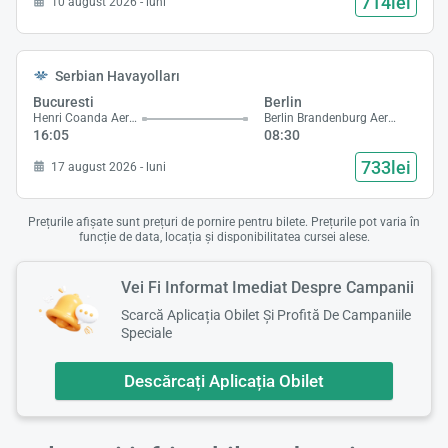
714lei
10 august 2026 - luni
Încă
va r
Serbian Havayolları
astept
Bucuresti
Berlin
Henri Coanda Aeroport
Berlin Brandenburg Aeroport
16:05
08:30
733lei
17 august 2026 - luni
Prețurile afișate sunt prețuri de pornire pentru bilete. Prețurile pot varia în
funcție de data, locația și disponibilitatea cursei alese.
Vei Fi Informat Imediat Despre Campanii
Scarcă Aplicația Obilet Și Profită De Campaniile
Speciale
Descărcați Aplicația Obilet