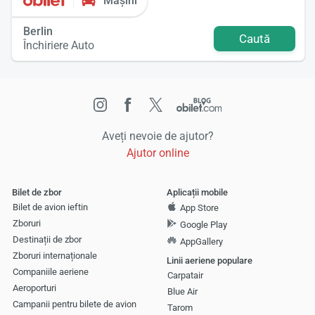
Mașini
Berlin
Caută
Închiriere Auto
Aveți nevoie de ajutor?
Ajutor online
Bilet de zbor
Aplicații mobile
Bilet de avion ieftin
App Store
Zboruri
Google Play
Destinații de zbor
AppGallery
Zboruri internaționale
Linii aeriene populare
Companiile aeriene
Carpatair
Aeroporturi
Blue Air
Campanii pentru bilete de avion
Tarom