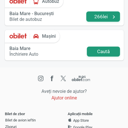
Autobuz
Baia Mare - București
266lei
Bilet de autobuz
Mașini
Baia Mare
Caută
Închiriere Auto
Aveți nevoie de ajutor?
Ajutor online
Bilet de zbor
Aplicații mobile
Bilet de avion ieftin
App Store
Zboruri
Google Play