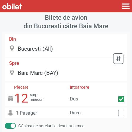
Bilete de avion
din Bucuresti către Baia Mare
Din
Spre
Plecare
Întoarcere
12
aug.
Dus
miercuri
Direct
1 Pasager
Găsirea de hoteluri la destinația mea