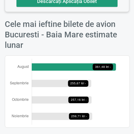
Descărcați Aplicația Obilet
Cele mai ieftine bilete de avion
Bucuresti - Baia Mare estimate
lunar
Încă
va r
astept