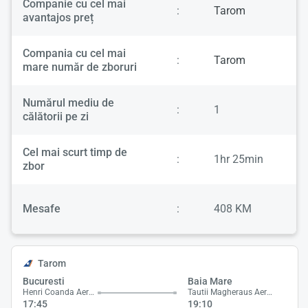
Companie cu cel mai
:
Tarom
avantajos preț
Compania cu cel mai
:
Tarom
mare număr de zboruri
Numărul mediu de
:
1
călătorii pe zi
Cel mai scurt timp de
:
1hr 25min
zbor
Mesafe
:
408 KM
Tarom
Bucuresti
Baia Mare
Henri Coanda Aeroport
Tautii Magheraus Aeroport
17:45
19:10