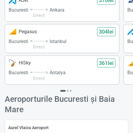
370lei
AJet
Bucuresti
Ankara
Bu
Direct
304lei
Pegasus
Bucuresti
Istanbul
Bu
Direct
361lei
HiSky
Bucuresti
Antalya
Bu
Direct
Aeroporturile Bucuresti și Baia
Mare
Aurel Vlaicu Aeroport