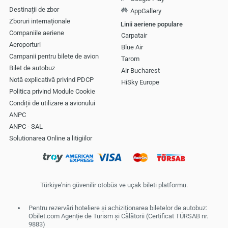
Destinații de zbor
AppGallery
Zboruri internaționale
Linii aeriene populare
Companiile aeriene
Carpatair
Aeroporturi
Blue Air
Campanii pentru bilete de avion
Tarom
Bilet de autobuz
Air Bucharest
Notă explicativă privind PDCP
HiSky Europe
Politica privind Module Cookie
Condiții de utilizare a avionului
ANPC
ANPC - SAL
Solutionarea Online a litigiilor
Türkiye'nin güvenilir otobüs ve uçak bileti platformu.
Pentru rezervări hoteliere și achiziționarea biletelor de autobuz:
Obilet.com Agenție de Turism și Călătorii (Certificat TÜRSAB nr.
9883)