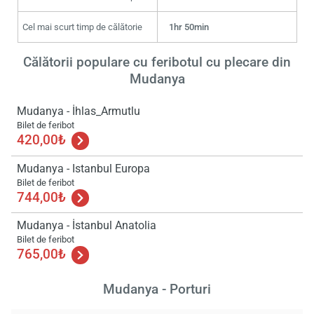
Cel mai scurt timp de călătorie
1hr 50min
Călătorii populare cu feribotul cu plecare din
Mudanya
Mudanya - İhlas_Armutlu
Bilet de feribot
420,00₺
Mudanya - Istanbul Europa
Bilet de feribot
744,00₺
Mudanya - İstanbul Anatolia
Bilet de feribot
Încă
765,00₺
va r
astept
Mudanya - Porturi