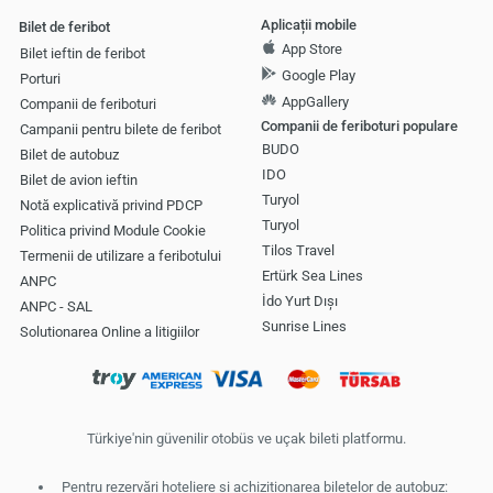
Aplicații mobile
Bilet de feribot
App Store
Bilet ieftin de feribot
Google Play
Porturi
AppGallery
Companii de feriboturi
Companii de feriboturi populare
Campanii pentru bilete de feribot
BUDO
Bilet de autobuz
IDO
Bilet de avion ieftin
Turyol
Notă explicativă privind PDCP
Turyol
Politica privind Module Cookie
Tilos Travel
Termenii de utilizare a feribotului
Ertürk Sea Lines
ANPC
İdo Yurt Dışı
ANPC - SAL
Sunrise Lines
Solutionarea Online a litigiilor
Türkiye'nin güvenilir otobüs ve uçak bileti platformu.
Pentru rezervări hoteliere și achiziționarea biletelor de autobuz: