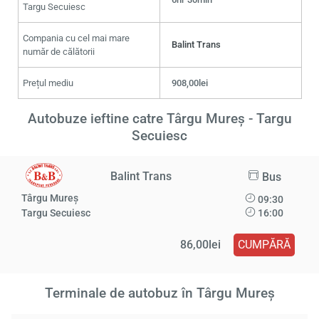
Targu Secuiesc
Compania cu cel mai mare
Balint Trans
număr de călătorii
Prețul mediu
908,00lei
Autobuze ieftine catre Târgu Mureş - Targu
Secuiesc
Balint Trans
Bus
Târgu Mureş
09:30
Targu Secuiesc
16:00
86,00lei
CUMPĂRĂ
Terminale de autobuz în Târgu Mureş