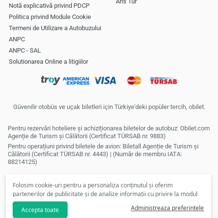
Aris Tur
Notă explicativă privind PDCP
Politica privind Module Cookie
Termeni de Utilizare a Autobuzului
ANPC
ANPC - SAL
Solutionarea Online a litigiilor
Güvenilir otobüs ve uçak biletleri için Türkiye'deki popüler tercih, obilet.
Pentru rezervări hoteliere și achiziționarea biletelor de autobuz: Obilet.com
Agenție de Turism și Călătorii (Certificat TÜRSAB nr. 9883)
Pentru operațiuni privind biletele de avion: Biletall Agenție de Turism și
Călătorii (Certificat TÜRSAB nr. 4443) | (Număr de membru IATA:
88214125)
Folosim cookie-uri pentru a personaliza conținutul și oferim
partenerilor de publicitate și de analize informații cu privire la modul
în care folosiți site-ul nostru. În conformitate cu preferințele dvs., nu
Administreaza preferintele
Accepta toate
vom putea să vă punem la dispoziție cookie-uri personalizate și