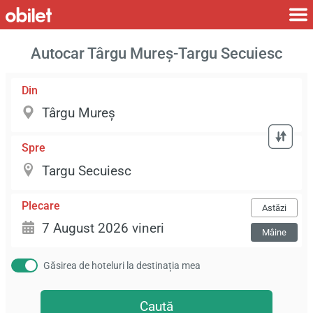
Autocar Târgu Mureş-Targu Secuiesc
Din
Spre
Plecare
Astăzi
Mâine
Găsirea de hoteluri la destinația mea
Caută