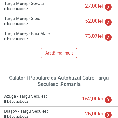
Târgu Mureş - Sovata
27,00lei
Bilet de autobuz
Târgu Mureş - Sibiu
52,00lei
Bilet de autobuz
Târgu Mureş - Baia Mare
73,07lei
Bilet de autobuz
Arată mai mult
Încă
va r
Calatorii Populare cu Autobuzul Catre Targu
astept
Secuiesc ,Romania
Azuga - Targu Secuiesc
162,00lei
Bilet de autobuz
Braşov - Targu Secuiesc
25,00lei
Bilet de autobuz