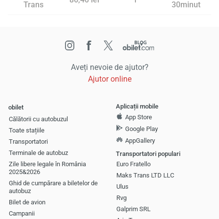
Trans
30minut
Aveți nevoie de ajutor?
Ajutor online
Aplicații mobile
obilet
App Store
Călătorii cu autobuzul
Google Play
Toate stațiile
AppGallery
Transportatori
Terminale de autobuz
Transportatori populari
Zile libere legale în România
Euro Fratello
2025&2026
Maks Trans LTD LLC
Ghid de cumpărare a biletelor de
Ulus
autobuz
Rvg
Bilet de avion
Galprim SRL
Campanii