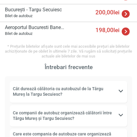
București - Targu Secuiesc
200,00lei
Bilet de autobuz
Aeroportul Bucuresti Baneasa - Targu Secuiesc
198,00lei
Bilet de autobuz
* Prețurile biletelor afișate sunt cele mai accesibile prețuri ale biletelor
achiziționate de pe obilet în ultimele 7 zile. Vă rugăm să solicitați prețurile
actuale ale biletelor de mai sus
Întrebari frecvente
Cât durează călătoria cu autobuzul de la Târgu
Mureş la Targu Secuiesc?
Ce companii de autobuz organizează călătorii între
Târgu Mureş și Targu Secuiesc?
Care este compania de autobuze care organizează