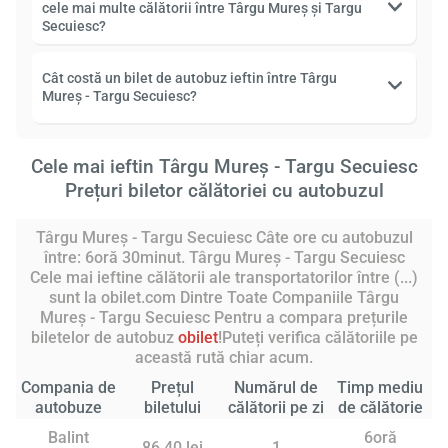
cele mai multe călătorii între Târgu Mureş și Targu
Secuiesc?
Cât costă un bilet de autobuz ieftin între Târgu
Mureş - Targu Secuiesc?
Cele mai ieftin Târgu Mureş - Targu Secuiesc
Prețuri biletor călătoriei cu autobuzul
Târgu Mureş - Targu Secuiesc Câte ore cu autobuzul
între: 6oră 30minut. Târgu Mureş - Targu Secuiesc
Cele mai ieftine călătorii ale transportatorilor între (...)
sunt la obilet.com Dintre Toate Companiile Târgu
Mureş - Targu Secuiesc Pentru a compara prețurile
biletelor de autobuz
obilet
!Puteți verifica călătoriile pe
această rută chiar acum.
Compania de
Prețul
Numărul de
Timp mediu
autobuze
biletului
călătorii pe zi
de călătorie
Balint
6oră
86,40 lei
1