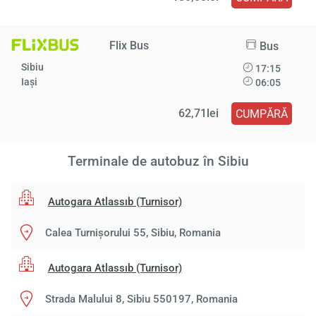
Flix Bus
Bus
Sibiu
17:15
Iași
06:05
62,71lei
CUMPĂRĂ
Terminale de autobuz în Sibiu
Autogara Atlassıb (Turnisor)
Calea Turnișorului 55, Sibiu, Romania
Autogara Atlassıb (Turnisor)
Strada Malului 8, Sibiu 550197, Romania