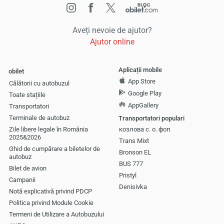
Aveți nevoie de ajutor?
Ajutor online
Aplicații mobile
obilet
App Store
Călătorii cu autobuzul
Google Play
Toate stațiile
AppGallery
Transportatori
Terminale de autobuz
Transportatori populari
Zile libere legale în România
козлова с. о. фоп
2025&2026
Trans Mixt
Ghid de cumpărare a biletelor de
Bronson EL
autobuz
BUS 777
Bilet de avion
Pristyl
Campanii
Denisivka
Notă explicativă privind PDCP
Politica privind Module Cookie
Termeni de Utilizare a Autobuzului