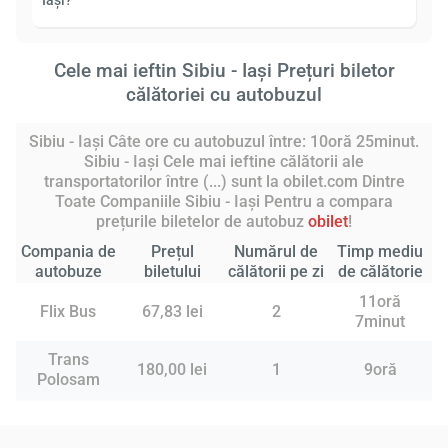
Iași?
Cele mai ieftin Sibiu - Iași Prețuri biletor
călătoriei cu autobuzul
Sibiu - Iași Câte ore cu autobuzul între: 10oră 25minut.
Sibiu - Iași Cele mai ieftine călătorii ale
transportatorilor între (...) sunt la obilet.com Dintre
Toate Companiile Sibiu - Iași Pentru a compara
prețurile biletelor de autobuz
obilet
!
Compania de
Prețul
Numărul de
Timp mediu
autobuze
biletului
călătorii pe zi
de călătorie
11oră
Flix Bus
67,83 lei
2
7minut
Trans
180,00 lei
1
9oră
Polosam