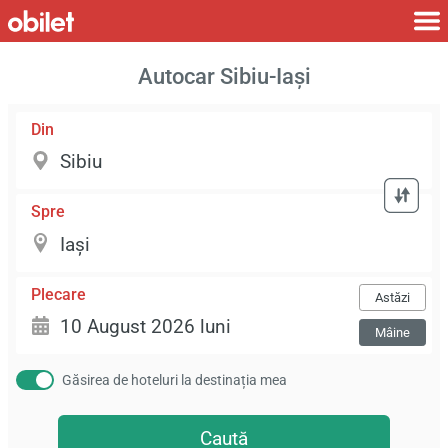
Autocar Sibiu-Iași
Din
Spre
Plecare
Astăzi
Mâine
Găsirea de hoteluri la destinația mea
Caută