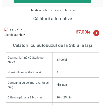
Bilet de autobuz
Iași
Sibiu - Iași
Călătorii alternative
Iași - Sibiu
67,00lei
Bilet de autobuz
Calatorii cu autobuzul de la Sibiu la Iași
Cea mai ieftină călătorie pe
67,00lei
obilet
Numărul de călătorii pe zi
3
Compania cu cel mai avantajos
Flix Bus
preț
Câte ore până la Sibiu - Iași
10hr 25min