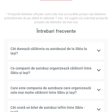
* Prețurile biletelor afișate sunt cele mai accesibile prețuri ale biletelor
achiziționate de pe obilet în ultimele 7 zile. Vă rugăm să solicitați prețurile
actuale ale biletelor de mai sus
Întrebari frecvente
Cât durează călătoria cu autobuzul de la Sibiu la
Iași?
Ce companii de autobuz organizează călătorii între
Sibiu și Iași?
Care este compania de autobuze care organizează
cele mai multe călătorii între Sibiu și Iași?
Cât costă un bilet de autobuz ieftin între Sibiu -