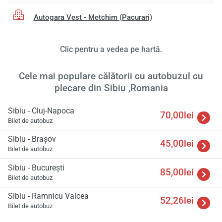
Autogara Vest - Metchim (Pacurari)
Clic pentru a vedea pe hartă.
Cele mai populare călătorii cu autobuzul cu
plecare din Sibiu ,Romania
Încă
Sibiu - Cluj-Napoca
70,00lei
va r
Bilet de autobuz
astept
Sibiu - Braşov
45,00lei
Bilet de autobuz
Sibiu - București
85,00lei
Bilet de autobuz
Sibiu - Ramnicu Valcea
52,26lei
Bilet de autobuz