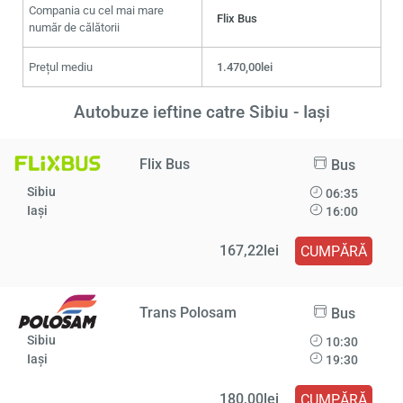
Compania cu cel mai mare
Flix Bus
număr de călătorii
Prețul mediu
1.470,00lei
Autobuze ieftine catre Sibiu - Iași
Flix Bus
Bus
Sibiu
06:35
Iași
16:00
167,22lei
CUMPĂRĂ
Trans Polosam
Bus
Sibiu
10:30
Iași
19:30
180,00lei
CUMPĂRĂ