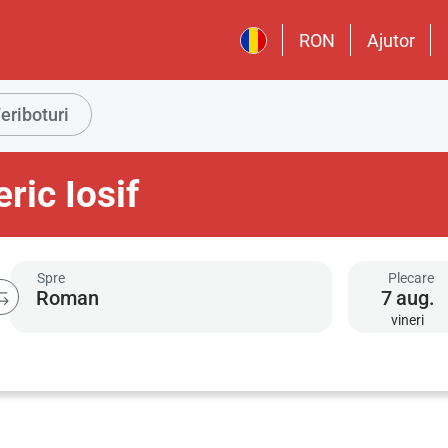
RON
Ajutor
eriboturi
ic Iosif
Spre
Plecare
7
aug.
vineri