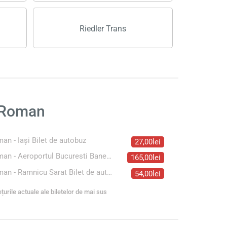
Riedler Trans
n Roman
an - Iași Bilet de autobuz
27,00lei
Roman - Aeroportul Bucuresti Baneasa Bilet de autobuz
165,00lei
Roman - Ramnicu Sarat Bilet de autobuz
54,00lei
ețurile actuale ale biletelor de mai sus