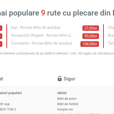
ai populare
9
rute cu plecare di
Iași - Roman Bilet de autobuz
i
27,00lei
Aeroportul Otopeni - Roman Bilet de autobuz
Bra
i
90,00lei
Constanta - Roman Bilet de autobuz
i
108,00lei
le biletelor achiziționate de pe obilet în ultimele 7 zile. Vă rugăm să solicitați pr
id
Sigur
atori populari
obilet
Bilet de avion
 бг оод
Bilet de feribot
БУС ТОВ 2
Despre noi