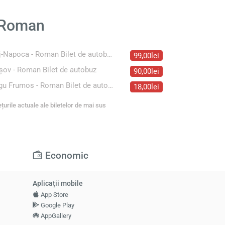
n Roman
Cluj-Napoca - Roman Bilet de autobuz
99,00lei
şov - Roman Bilet de autobuz
90,00lei
Targu Frumos - Roman Bilet de autobuz
18,00lei
ețurile actuale ale biletelor de mai sus
Economic
Aplicații mobile
App Store
Google Play
AppGallery