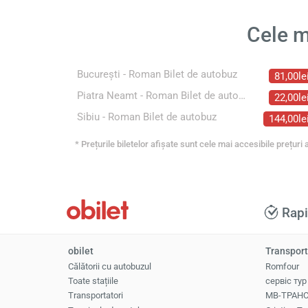
Cele m
București - Roman Bilet de autobuz
81,00le
Piatra Neamt - Roman Bilet de autobuz
22,00le
Sibiu - Roman Bilet de autobuz
144,00le
* Prețurile biletelor afișate sunt cele mai accesibile prețuri a
Rap
obilet
Transport
Călătorii cu autobuzul
Romfour
Toate stațiile
сервіс тур
Transportatori
МВ-ТРАНС