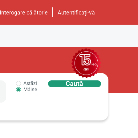
Interogare călătorie
Autentificați-vă
Caută
Astăzi
Mâine