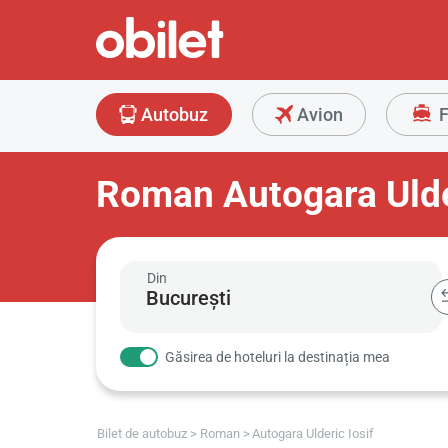
Autobuz
Avion
F
Roman Autogara Ulder
Din
Găsirea de hoteluri la destinația mea
Bilet de autobuz
Roman
Autogara Ulderic Iosif