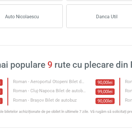
Auto Nicolaescu
Danca Util
ai populare
9
rute cu plecare di
Roman - Aeroportul Otopeni Bilet de autobuz
Rom
i
90,00lei
Roman - Cluj-Napoca Bilet de autobuz
i
99,00lei
Roman - Braşov Bilet de autobuz
i
90,00lei
le biletelor achiziționate de pe obilet în ultimele 7 zile. Vă rugăm să solicitați pr