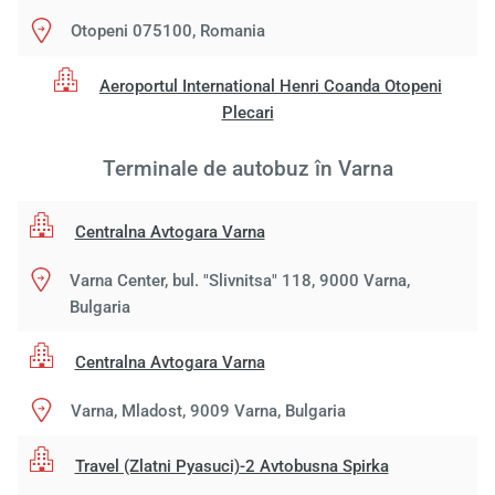
Otopeni 075100, Romania
Aeroportul International Henri Coanda Otopeni
Plecari
Terminale de autobuz în Varna
Centralna Avtogara Varna
Varna Center, bul. "Slivnitsa" 118, 9000 Varna,
Bulgaria
Încă
va r
astept
Centralna Avtogara Varna
Varna, Mladost, 9009 Varna, Bulgaria
Travel (Zlatni Pyasuci)-2 Avtobusna Spirka