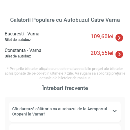
Calatorii Populare cu Autobuzul Catre Varna
București - Varna
109,60lei
Bilet de autobuz
Constanta - Varna
203,55lei
Bilet de autobuz
* Prețurile biletelor afișate sunt cele mai accesibile prețuri ale biletelor
achiziționate de pe obilet în ultimele 7 zile. Vă rugăm să solicitați prețurile
actuale ale biletelor de mai sus
Întrebari frecvente
Cât durează călătoria cu autobuzul de la Aeroportul
Otopeni la Varna?