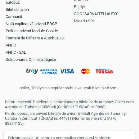
autobuz
Pristyl
Bilet de avion
OOO "SARVALTEH AUTO"
Campanii
Micedu SRL
Notă explicativă privind PDCP
Politica privind Module Cookie
Termeni de Utilizare a Autobuzului
ANPC
ANPC - SAL
Solutionarea Online a litigiilor
obilet, Türkiye'nin popüler otobüs ve uçak bileti platformu.
Pentru rezervări hoteliere și achiziționarea biletelor de autobuz: Obilet.com
Agenție de Turism și Călătorii (Certificat TÜRSAB nr. 9883)
Pentru operațiuni privind biletele de avion: Biletall Agenție de Turism și
Călătorii (Certificat TÜRSAB nr. 4443) | (Număr de membru IATA:
88214125)
Folosim cookie-uri pentru a personaliza conținutul și oferim