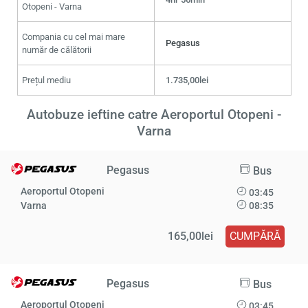
Otopeni - Varna
Compania cu cel mai mare
Pegasus
număr de călătorii
Prețul mediu
1.735,00lei
Autobuze ieftine catre Aeroportul Otopeni -
Varna
Pegasus
Bus
Aeroportul Otopeni
03:45
Varna
08:35
165,00lei
CUMPĂRĂ
Pegasus
Bus
Aeroportul Otopeni
03:45