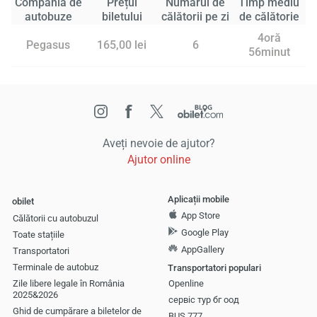
Compania de
Prețul
Numărul de
Timp mediu
autobuze
biletului
călătorii pe zi
de călătorie
4oră
Pegasus
165,00 lei
6
56minut
Aveți nevoie de ajutor?
Ajutor online
Aplicații mobile
obilet
App Store
Călătorii cu autobuzul
Google Play
Toate stațiile
AppGallery
Transportatori
Terminale de autobuz
Transportatori populari
Zile libere legale în România
Openline
2025&2026
сервіс тур бг оод
Ghid de cumpărare a biletelor de
BUS 777