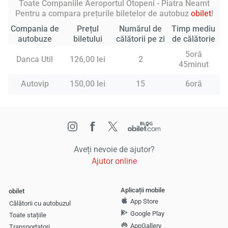
Toate Companiile Aeroportul Otopeni - Piatra Neamt
Pentru a compara prețurile biletelor de autobuz
obilet
!
Compania de
Prețul
Numărul de
Timp mediu
autobuze
biletului
călătorii pe zi
de călătorie
5oră
Danca Util
126,00 lei
2
45minut
Autovip
150,00 lei
15
6oră
Aveți nevoie de ajutor?
Ajutor online
Aplicații mobile
obilet
App Store
Călătorii cu autobuzul
Google Play
Toate stațiile
AppGallery
Transportatori