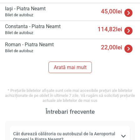
Iași - Piatra Neamt
45,00lei
Bilet de autobuz
Constanta - Piatra Neamt
114,82lei
Bilet de autobuz
Roman - Piatra Neamt
22,00lei
Bilet de autobuz
Arată mai mult
* Prețurile biletelor afișate sunt cele mai accesibile prețuri ale biletelor
achiziționate de pe obilet în ultimele 7 zile. Vă rugăm să solicitați prețurile
actuale ale biletelor de mai sus
Întrebari frecvente
Cât durează călătoria cu autobuzul de la Aeroportul
Otopeni la Piatra Neamt?