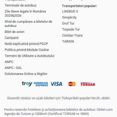
Terminale de autobuz
Transportatori populari
Zile libere legale în România
LIKEBUS 3
2025&2026
Simplicity
Ghid de cumpărare a biletelor de
Drof Tur
autobuz
Torpedo Tur
Bilet de avion
Cristian Trans
Campanii
TARSIN
Notă explicativă privind PDCP
Politica privind Module Cookie
Termeni de Utilizare a Autobuzului
ANPC
ANPC - SAL
Solutionarea Online a litigiilor
Güvenilir otobüs ve uçak biletleri için Türkiye'deki popüler tercih, obilet.
Pentru rezervări hoteliere și achiziționarea biletelor de autobuz: Obilet.com
Agenție de Turism și Călătorii (Certificat TÜRSAB nr. 9883)