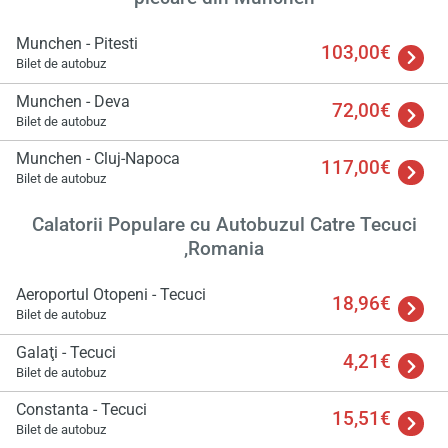
Munchen - Pitesti
103,00€
Bilet de autobuz
Munchen - Deva
72,00€
Încă
Bilet de autobuz
va r
astept
Munchen - Cluj-Napoca
117,00€
Bilet de autobuz
Calatorii Populare cu Autobuzul Catre Tecuci
,Romania
Aeroportul Otopeni - Tecuci
18,96€
Bilet de autobuz
Galaţi - Tecuci
4,21€
Bilet de autobuz
Constanta - Tecuci
15,51€
Bilet de autobuz