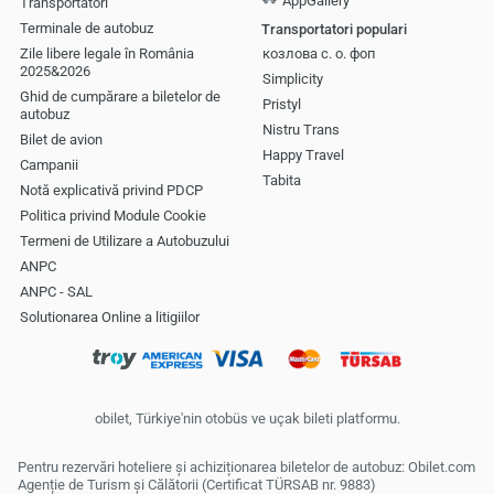
AppGallery
Transportatori
Terminale de autobuz
Transportatori populari
Zile libere legale în România
козлова с. о. фоп
2025&2026
Simplicity
Ghid de cumpărare a biletelor de
Pristyl
autobuz
Nistru Trans
Bilet de avion
Happy Travel
Campanii
Tabita
Notă explicativă privind PDCP
Politica privind Module Cookie
Termeni de Utilizare a Autobuzului
ANPC
ANPC - SAL
Solutionarea Online a litigiilor
obilet, Türkiye'nin otobüs ve uçak bileti platformu.
Pentru rezervări hoteliere și achiziționarea biletelor de autobuz: Obilet.com
Agenție de Turism și Călătorii (Certificat TÜRSAB nr. 9883)