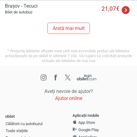
Braşov - Tecuci
21,07€
Bilet de autobuz
Arată mai mult
* Prețurile biletelor afișate sunt cele mai accesibile prețuri ale biletelor
achiziționate de pe obilet în ultimele 7 zile. Vă rugăm să solicitați prețurile
actuale ale biletelor de mai sus
Aveți nevoie de ajutor?
Ajutor online
Aplicații mobile
obilet
App Store
Călătorii cu autobuzul
Google Play
Toate stațiile