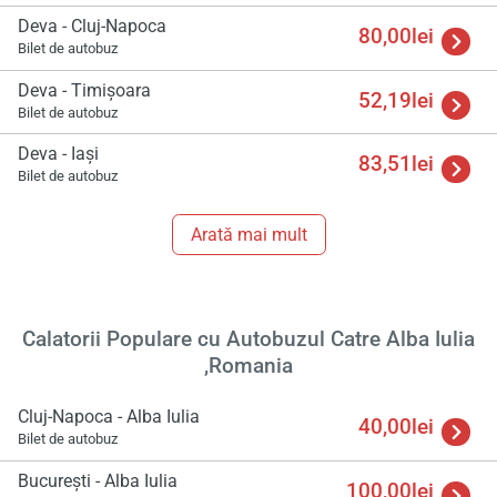
Deva - Cluj-Napoca
80,00lei
Bilet de autobuz
Deva - Timişoara
52,19lei
Bilet de autobuz
Încă
va r
Deva - Iași
83,51lei
astept
Bilet de autobuz
Arată mai mult
Calatorii Populare cu Autobuzul Catre Alba Iulia
,Romania
Cluj-Napoca - Alba Iulia
40,00lei
Bilet de autobuz
București - Alba Iulia
100,00lei