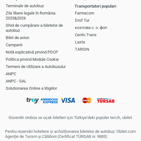
Terminale de autobuz
Transportatori populari
Zile libere legale în România
Farmacom
2025&2026
Drof Tur
Ghid de cumpărare a biletelor de
козлова с. о. фоп
autobuz
Cento Trans
Bilet de avion
Lasta
Campanii
TARSIN
Notă explicativă privind PDCP
Politica privind Module Cookie
Termeni de Utilizare a Autobuzului
ANPC
ANPC - SAL
Solutionarea Online a litigiilor
Güvenilir otobüs ve uçak biletleri için Türkiye'deki popüler tercih, obilet.
Pentru rezervări hoteliere și achiziționarea biletelor de autobuz: Obilet.com
Agenție de Turism și Călătorii (Certificat TÜRSAB nr. 9883)