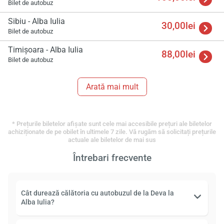
Bilet de autobuz
Sibiu - Alba Iulia
30,00lei
Bilet de autobuz
Timişoara - Alba Iulia
88,00lei
Bilet de autobuz
Arată mai mult
* Prețurile biletelor afișate sunt cele mai accesibile prețuri ale biletelor
achiziționate de pe obilet în ultimele 7 zile. Vă rugăm să solicitați prețurile
actuale ale biletelor de mai sus
Întrebari frecvente
Cât durează călătoria cu autobuzul de la Deva la
Alba Iulia?