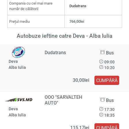
Compania cu cel mai mare
Dudatrans
număr de călătorii
Prețul mediu
766,00lei
Autobuze ieftine catre Deva - Alba Iulia
Dudatrans
Bus
Deva
09:00
Alba Iulia
10:20
30,00lei
CUMPĂRĂ
OOO "SARVALTEH
Bus
AUTO"
Deva
17:30
Alba Iulia
18:35
115,17lei
CUMPĂRĂ