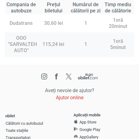
Compania de
Prețul
Numărul de
Timp mediu
autobuze
biletului
călătorii pe zi
de călătorie
1oră
Dudatrans
30,60 lei
1
20minut
OOO
1oră
"SARVALTEH
115,24 lei
1
5minut
AUTO"
Aveți nevoie de ajutor?
Ajutor online
Aplicații mobile
obilet
App Store
Călătorii cu autobuzul
Google Play
Toate stațiile
AppGallery
Transportatori