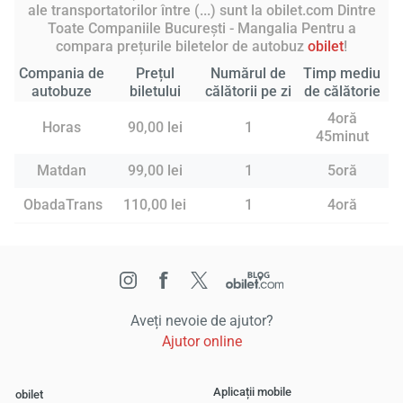
ale transportatorilor între (...) sunt la obilet.com Dintre
Toate Companiile București - Mangalia Pentru a
compara prețurile biletelor de autobuz
obilet
!
Compania de
Prețul
Numărul de
Timp mediu
autobuze
biletului
călătorii pe zi
de călătorie
4oră
Horas
90,00 lei
1
45minut
Matdan
99,00 lei
1
5oră
ObadaTrans
110,00 lei
1
4oră
Aveți nevoie de ajutor?
Ajutor online
Aplicații mobile
obilet