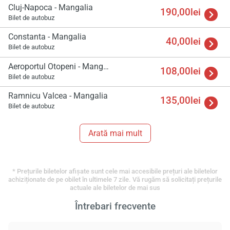
Cluj-Napoca - Mangalia
190,00lei
Bilet de autobuz
Constanta - Mangalia
40,00lei
Bilet de autobuz
Aeroportul Otopeni - Mangalia
108,00lei
Bilet de autobuz
Ramnicu Valcea - Mangalia
135,00lei
Bilet de autobuz
Arată mai mult
* Prețurile biletelor afișate sunt cele mai accesibile prețuri ale biletelor
achiziționate de pe obilet în ultimele 7 zile. Vă rugăm să solicitați prețurile
actuale ale biletelor de mai sus
Întrebari frecvente