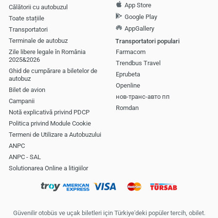
App Store
Călătorii cu autobuzul
Google Play
Toate stațiile
AppGallery
Transportatori
Terminale de autobuz
Transportatori populari
Zile libere legale în România
Farmacom
2025&2026
Trendbus Travel
Ghid de cumpărare a biletelor de
Eprubeta
autobuz
Openline
Bilet de avion
нов-транс-авто пп
Campanii
Romdan
Notă explicativă privind PDCP
Politica privind Module Cookie
Termeni de Utilizare a Autobuzului
ANPC
ANPC - SAL
Solutionarea Online a litigiilor
Güvenilir otobüs ve uçak biletleri için Türkiye'deki popüler tercih, obilet.