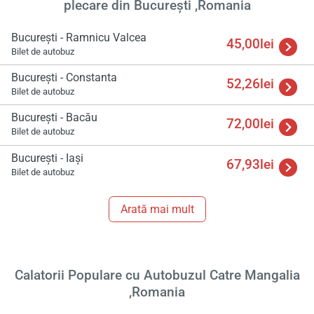
plecare din București ,Romania
București - Ramnicu Valcea
45,00lei
Bilet de autobuz
București - Constanta
52,26lei
Bilet de autobuz
Încă
va r
București - Bacău
72,00lei
astept
Bilet de autobuz
București - Iași
67,93lei
Bilet de autobuz
Arată mai mult
Calatorii Populare cu Autobuzul Catre Mangalia
,Romania