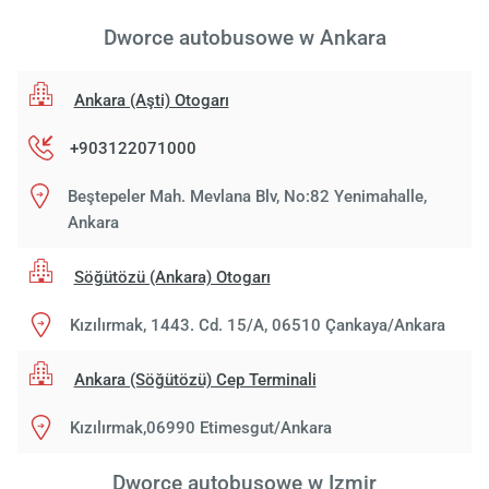
Dworce autobusowe w Ankara
Ankara (Aşti) Otogarı
+903122071000
Beştepeler Mah. Mevlana Blv, No:82 Yenimahalle,
Ankara
Söğütözü (Ankara) Otogarı
Kızılırmak, 1443. Cd. 15/A, 06510 Çankaya/Ankara
Ankara (Söğütözü) Cep Terminali
Kızılırmak,06990 Etimesgut/Ankara
Dworce autobusowe w Izmir