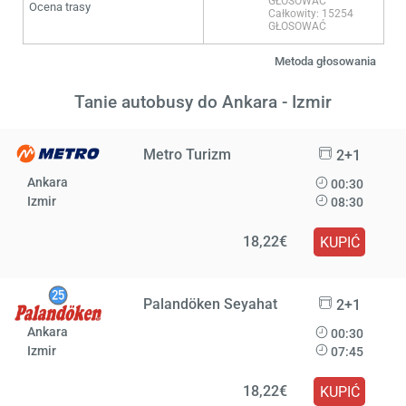
GŁOSOWAĆ
Ocena trasy
Całkowity: 15254
GŁOSOWAĆ
Metoda głosowania
Tanie autobusy do Ankara - Izmir
Metro Turizm
2+1
Ankara
00:30
Izmir
08:30
18,22€
KUPIĆ
Palandöken Seyahat
2+1
Ankara
00:30
Izmir
07:45
18,22€
KUPIĆ