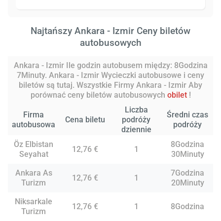
Najtańszy Ankara - Izmir Ceny biletów
autobusowych
Ankara - Izmir Ile godzin autobusem między: 8Godzina
7Minuty. Ankara - Izmir Wycieczki autobusowe i ceny
biletów są tutaj. Wszystkie Firmy Ankara - Izmir Aby
porównać ceny biletów autobusowych
obilet
!
Liczba
Firma
Średni czas
Cena biletu
podróży
autobusowa
podróży
dziennie
Öz Elbistan
8Godzina
12,76 €
1
Seyahat
30Minuty
Ankara As
7Godzina
12,76 €
1
Turizm
20Minuty
Niksarkale
12,76 €
1
8Godzina
Turizm