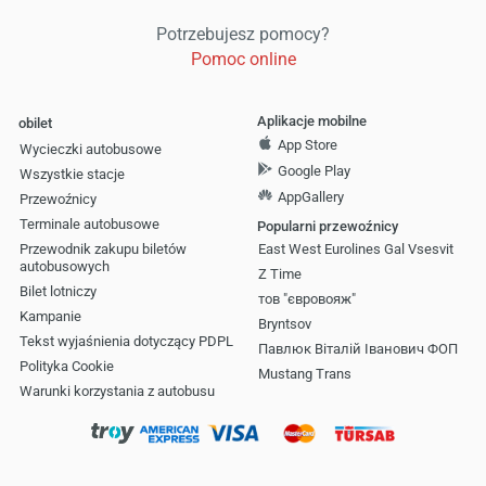
Potrzebujesz pomocy?
Pomoc online
Aplikacje mobilne
obilet
App Store
Wycieczki autobusowe
Google Play
Wszystkie stacje
AppGallery
Przewoźnicy
Terminale autobusowe
Popularni przewoźnicy
Przewodnik zakupu biletów
East West Eurolines Gal Vsesvіt
autobusowych
Z Time
Bilet lotniczy
тов "євровояж"
Kampanie
Bryntsov
Tekst wyjaśnienia dotyczący PDPL
Павлюк Віталій Іванович ФОП
Polityka Cookie
Mustang Trans
Warunki korzystania z autobusu