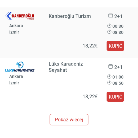
Kanberoğlu Turizm
2+1
Ankara
00:30
Izmir
08:30
18,22€
KUPIĆ
Lüks Karadeniz
2+1
Seyahat
Ankara
01:00
Izmir
08:50
18,22€
KUPIĆ
Pokaż więcej