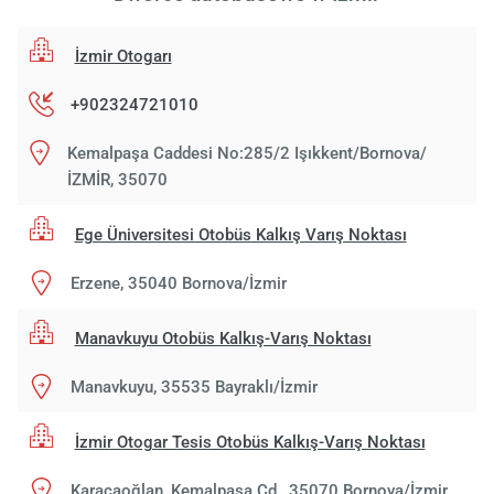
İzmir Otogarı
+902324721010
Kemalpaşa Caddesi No:285/2 Işıkkent/Bornova/
Łado
İZMİR, 35070
proszę c
Ege Üniversitesi Otobüs Kalkış Varış Noktası
Erzene, 35040 Bornova/İzmir
Manavkuyu Otobüs Kalkış-Varış Noktası
Manavkuyu, 35535 Bayraklı/İzmir
İzmir Otogar Tesis Otobüs Kalkış-Varış Noktası
Karacaoğlan, Kemalpaşa Cd., 35070 Bornova/İzmir