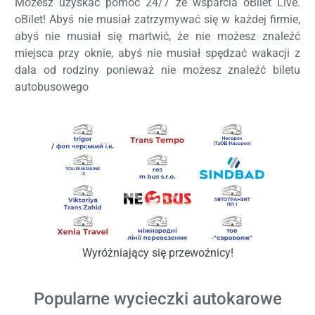
Możesz uzyskać pomoc 24/7 ze wsparcia oBilet Live.
oBilet! Abyś nie musiał zatrzymywać się w każdej firmie,
abyś nie musiał się martwić, że nie możesz znaleźć
miejsca przy oknie, abyś nie musiał spędzać wakacji z
dala od rodziny ponieważ nie możesz znaleźć biletu
autobusowego
Łado
proszę c
Wyróżniający się przewoźnicy!
Popularne wycieczki autokarowe