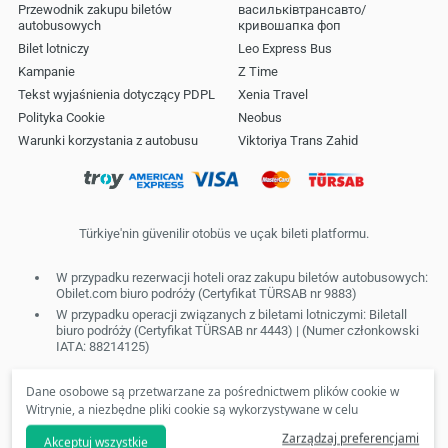
Przewodnik zakupu biletów
васильківтрансавто/
autobusowych
кривошапка фоп
Bilet lotniczy
Leo Express Bus
Kampanie
Z Time
Tekst wyjaśnienia dotyczący PDPL
Xenia Travel
Polityka Cookie
Neobus
Warunki korzystania z autobusu
Vіktorіya Trans Zahіd
Türkiye'nin güvenilir otobüs ve uçak bileti platformu.
W przypadku rezerwacji hoteli oraz zakupu biletów autobusowych:
Obilet.com biuro podróży (Certyfikat TÜRSAB nr 9883)
W przypadku operacji związanych z biletami lotniczymi: Biletall
biuro podróży (Certyfikat TÜRSAB nr 4443) | (Numer członkowski
IATA: 88214125)
Dane osobowe są przetwarzane za pośrednictwem plików cookie w
Witrynie, a niezbędne pliki cookie są wykorzystywane w celu
świadczenia usług społeczeństwa informacyjnego. Zgodnie z Twoimi
Zarządzaj preferencjami
Akceptuj wszystkie
preferencjami, nie będziemy mogli udostępniać Ci