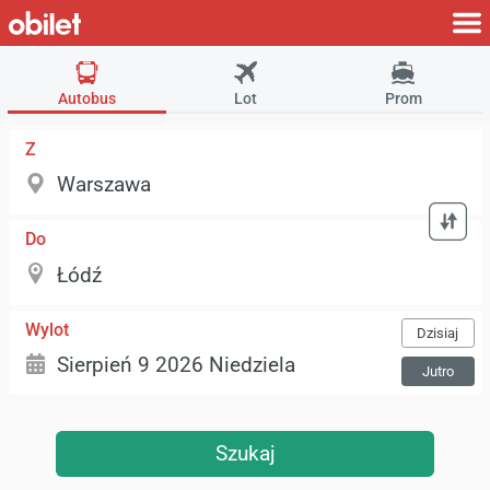
Autobus
Lot
Prom
Z
Do
Wylot
Dzisiaj
Jutro
Szukaj