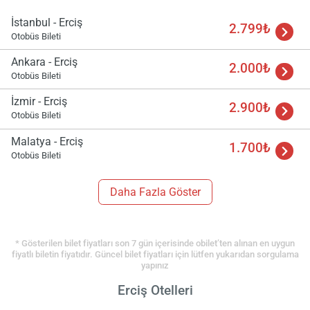
İstanbul - Erciş
2.799₺
Otobüs Bileti
Ankara - Erciş
2.000₺
Otobüs Bileti
İzmir - Erciş
2.900₺
Otobüs Bileti
Malatya - Erciş
1.700₺
Otobüs Bileti
Daha Fazla Göster
* Gösterilen bilet fiyatları son 7 gün içerisinde obilet’ten alınan en uygun
fiyatlı biletin fiyatıdır. Güncel bilet fiyatları için lütfen yukarıdan sorgulama
yapınız
Erciş Otelleri