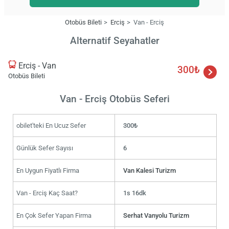
Otobüs Bileti
Erciş
Van - Erciş
Alternatif Seyahatler
Erciş - Van
300₺
Otobüs Bileti
Van - Erciş Otobüs Seferi
obilet'teki En Ucuz Sefer
300₺
Günlük Sefer Sayısı
6
En Uygun Fiyatlı Firma
Van Kalesi Turizm
Van - Erciş Kaç Saat?
1s 16dk
En Çok Sefer Yapan Firma
Serhat Vanyolu Turizm