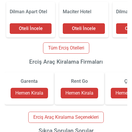
Dilman Apart Otel
Maciter Hotel
Dilman 
Oteli İncele
Oteli İncele
Ote
Tüm Erciş Otelleri
Erciş Araç Kiralama Firmaları
Garenta
Rent Go
Çiz
Hemen Kirala
Hemen Kirala
Hemen K
Erciş Araç Kiralama Seçenekleri
Sıkça Sorulan Sorular