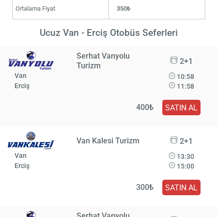
Ortalama Fiyat
350₺
Ucuz Van - Erciş Otobüs Seferleri
Serhat Vanyolu
2+1
Turizm
Van
10:58
Erciş
11:58
400₺
SATIN AL
Van Kalesi Turizm
2+1
Van
13:30
Erciş
15:00
300₺
SATIN AL
Serhat Vanyolu