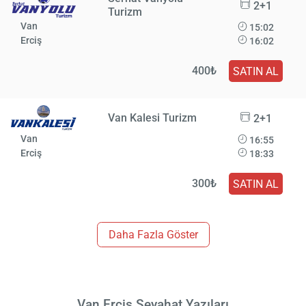
2+1
Turizm
Van
15:02
Erciş
16:02
400₺
SATIN AL
Van Kalesi Turizm
2+1
Van
16:55
Erciş
18:33
300₺
SATIN AL
Daha Fazla Göster
Van Erciş Seyahat Yazıları