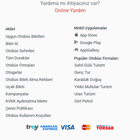
Yardıma mı ihtiyacınız var?
Online Yardım
Mobil Uygulamalar
obilet
App Store
Uygun Otobüs Biletleri
Google Play
Bilet Al
AppGallery
Otobüs Seferleri
Tüm Duraklar
Popüler Otobüs Firmaları
Otobüs Firmaları
Sahil Gülü Turizm
Otogarlar
Genç Tur
Otobüs Bileti Alma Rehberi
Karabük Doğuş
Uçak Bileti
Yıldız Mutlular Turizm
Kampanyalar
Uras Turizm
KVKK Aydınlatma Metni
Siirt Petrol
Çerez Politikası
Otobüs Kullanım Koşulları