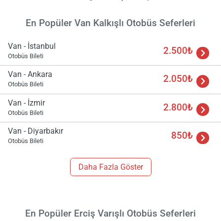
En Popüler Van Kalkışlı Otobüs Seferleri
Van - İstanbul
2.500₺
Otobüs Bileti
Yükle
Van - Ankara
2.050₺
lüt
Otobüs Bileti
bekl
Van - İzmir
2.800₺
Otobüs Bileti
Van - Diyarbakır
850₺
Otobüs Bileti
Daha Fazla Göster
En Popüler Erciş Varışlı Otobüs Seferleri