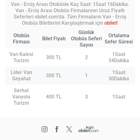
Van - Erciş Arası Otobüsle Kaç Saat: 1Saat 16Dakika.
Van - Erciş Arası Otobüs Firmalarının Ucuz Fiyatlı
Seferleri obilet.com'da. Tüm Firmaların Van - Erciş
Otobüs Biletlerini Karşılaştırmak için
obilet
!
Günlük
Otobüs
Ortalama
Bilet Fiyatı
Otobüs Seferi
Firması
Sefer Süresi
Sayısı
Van Kalesi
1Saat
300 TL
2
Turizm
34Dakika
Lider Van
1Saat
300 TL
1
Seyahat
30Dakika
Serhat
Vanyolu
400 TL
3
1Saat
Turizm