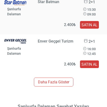
Star Batman
2+1
Şanlıurfa
15:30
Dalaman
09:00
2.400₺
SATIN AL
Enver Geçgel Turizm
2+1
Şanlıurfa
16:00
Dalaman
12:45
2.400₺
SATIN AL
Daha Fazla Göster
Şanlıurfa Dalaman Seyahat Yazıları