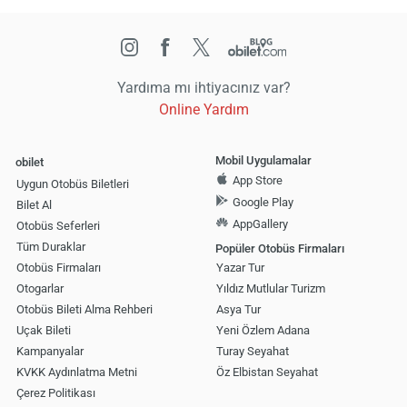
Yardıma mı ihtiyacınız var?
Online Yardım
Mobil Uygulamalar
obilet
App Store
Uygun Otobüs Biletleri
Google Play
Bilet Al
AppGallery
Otobüs Seferleri
Tüm Duraklar
Popüler Otobüs Firmaları
Otobüs Firmaları
Yazar Tur
Otogarlar
Yıldız Mutlular Turizm
Otobüs Bileti Alma Rehberi
Asya Tur
Uçak Bileti
Yeni Özlem Adana
Kampanyalar
Turay Seyahat
KVKK Aydınlatma Metni
Öz Elbistan Seyahat
Çerez Politikası