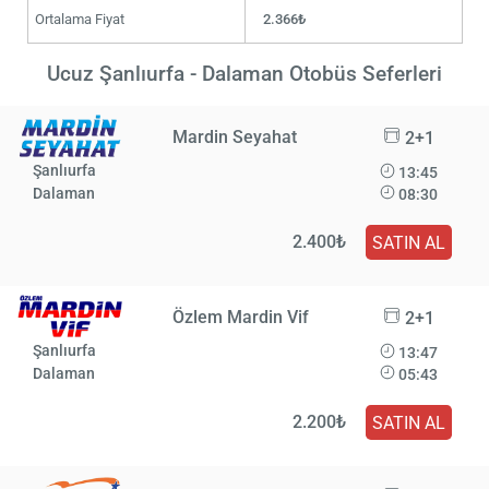
Ortalama Fiyat
2.366₺
Ucuz Şanlıurfa - Dalaman Otobüs Seferleri
Mardin Seyahat
2+1
Şanlıurfa
13:45
Dalaman
08:30
2.400₺
SATIN AL
Özlem Mardin Vif
2+1
Şanlıurfa
13:47
Dalaman
05:43
2.200₺
SATIN AL