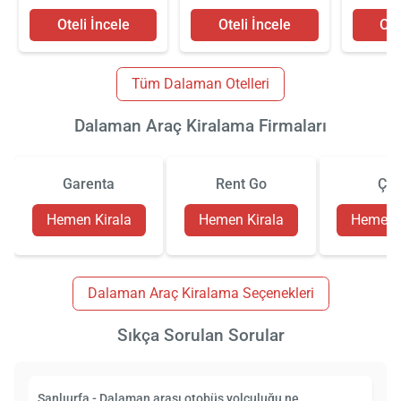
Oteli İncele
Oteli İncele
Ote
Tüm Dalaman Otelleri
Dalaman Araç Kiralama Firmaları
Garenta
Rent Go
Çiz
Hemen Kirala
Hemen Kirala
Hemen K
Dalaman Araç Kiralama Seçenekleri
Sıkça Sorulan Sorular
Şanlıurfa - Dalaman arası otobüs yolculuğu ne