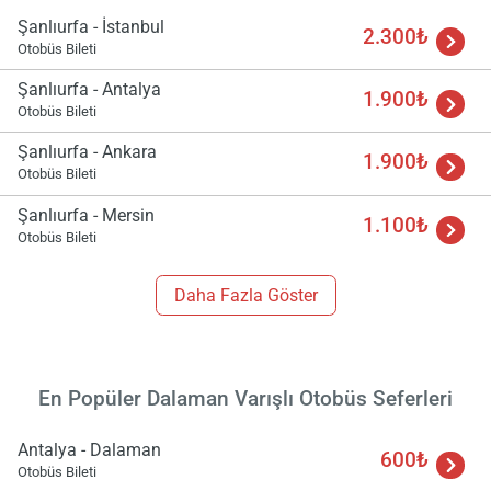
Şanlıurfa - İstanbul
2.300₺
Otobüs Bileti
Şanlıurfa - Antalya
1.900₺
Otobüs Bileti
Şanlıurfa - Ankara
1.900₺
Otobüs Bileti
Yükle
Şanlıurfa - Mersin
1.100₺
lüt
Otobüs Bileti
bekl
Daha Fazla Göster
En Popüler Dalaman Varışlı Otobüs Seferleri
Antalya - Dalaman
600₺
Otobüs Bileti