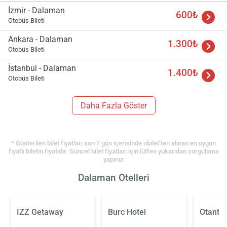
İzmir - Dalaman
600₺
Otobüs Bileti
Ankara - Dalaman
1.300₺
Otobüs Bileti
İstanbul - Dalaman
1.400₺
Otobüs Bileti
Daha Fazla Göster
* Gösterilen bilet fiyatları son 7 gün içerisinde obilet’ten alınan en uygun
fiyatlı biletin fiyatıdır. Güncel bilet fiyatları için lütfen yukarıdan sorgulama
yapınız
Dalaman Otelleri
IZZ Getaway
Burc Hotel
Otantik