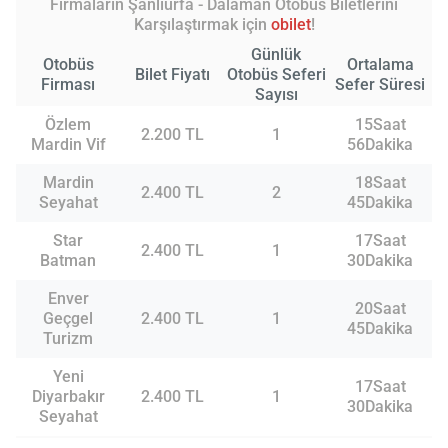
Firmaların Şanlıurfa - Dalaman Otobüs Biletlerini
Karşılaştırmak için
obilet
!
Günlük
Otobüs
Ortalama
Bilet Fiyatı
Otobüs Seferi
Firması
Sefer Süresi
Sayısı
Özlem
15Saat
2.200 TL
1
Mardin Vif
56Dakika
Mardin
18Saat
2.400 TL
2
Seyahat
45Dakika
Star
17Saat
2.400 TL
1
Batman
30Dakika
Enver
20Saat
Geçgel
2.400 TL
1
45Dakika
Turizm
Yeni
17Saat
Diyarbakır
2.400 TL
1
30Dakika
Seyahat