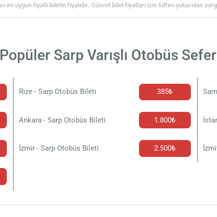
an en uygun fiyatlı biletin fiyatıdır. Güncel bilet fiyatları için lütfen yukarıdan so
Popüler Sarp Varışlı Otobüs Sefer
Rize - Sarp Otobüs Bileti
385₺
Sams
Ankara - Sarp Otobüs Bileti
1.800₺
İsta
İzmir - Sarp Otobüs Bileti
2.500₺
İzmi