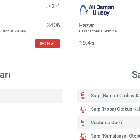
2+1
340₺
Pazar
 Otobüs Kalkış-
Pazar Otobüs Terminali
19:45
SATIN AL
arı
S
Sarp (Batum) Otobüs Ka
Sarp (Hopa) Otobüs Kal
Customs Ge-Tr
Sarp (Kemalpaşa) Otobü