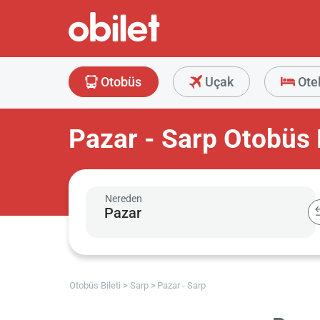
Otobüs
Uçak
Ote
Pazar - Sarp Otobüs B
Nereden
Otobüs Bileti
Sarp
Pazar - Sarp