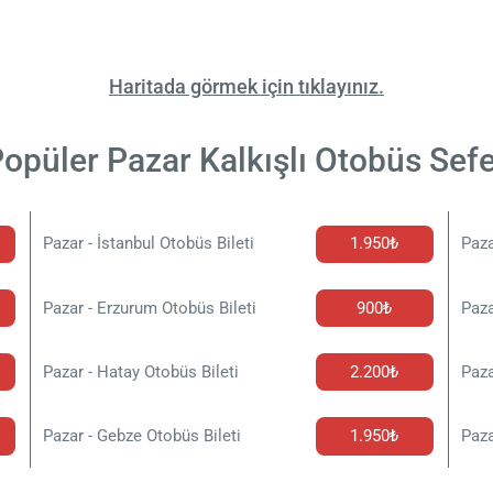
Haritada görmek için tıklayınız.
opüler Pazar Kalkışlı Otobüs Sefe
Pazar - İstanbul Otobüs Bileti
1.950₺
Paza
Pazar - Erzurum Otobüs Bileti
900₺
Paza
Pazar - Hatay Otobüs Bileti
2.200₺
Paza
Pazar - Gebze Otobüs Bileti
1.950₺
Paza