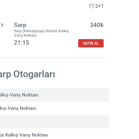
2+1
Sarp
340₺
Sarp (Kemalpaşa) Otobüs Kalkış-
Varış Noktası
21:15
SATIN AL
arp Otogarları
lkış-Varış Noktası
kış-Varış Noktası
s Kalkış-Varış Noktası