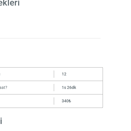
kleri
ı
12
aat?
1s 26dk
340₺
i