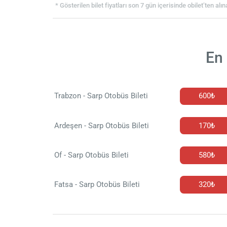
* Gösterilen bilet fiyatları son 7 gün içerisinde obilet’ten alın
En 
Trabzon - Sarp Otobüs Bileti
600₺
Ardeşen - Sarp Otobüs Bileti
170₺
Of - Sarp Otobüs Bileti
580₺
Fatsa - Sarp Otobüs Bileti
320₺