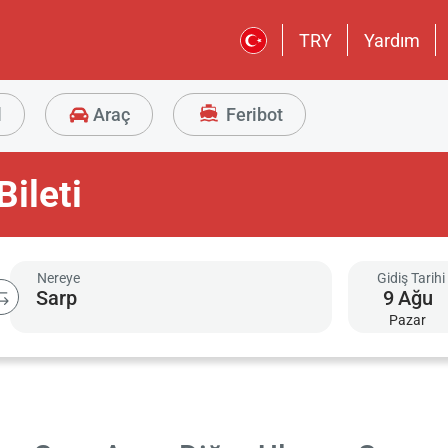
TRY
Yardım
l
Araç
Feribot
ileti
Nereye
Gidiş Tarihi
9
Ağu
Pazar