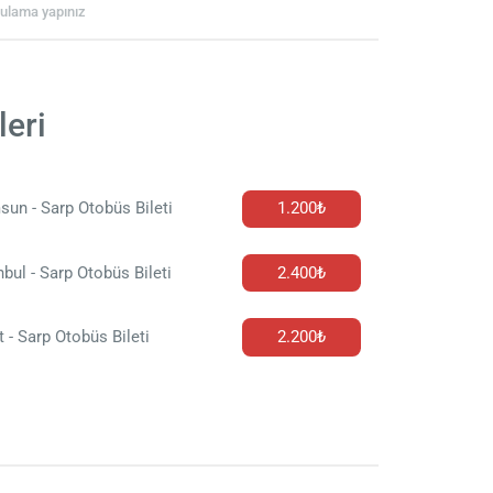
rgulama yapınız
leri
un - Sarp Otobüs Bileti
1.200₺
nbul - Sarp Otobüs Bileti
2.400₺
t - Sarp Otobüs Bileti
2.200₺