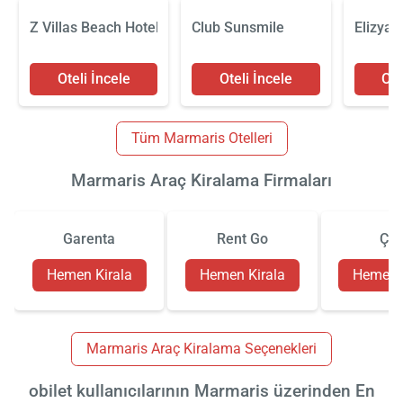
Z Villas Beach Hotel
Club Sunsmile
Elizya B
Oteli İncele
Oteli İncele
Ote
Tüm Marmaris Otelleri
Marmaris Araç Kiralama Firmaları
Garenta
Rent Go
Çiz
Hemen Kirala
Hemen Kirala
Hemen K
Marmaris Araç Kiralama Seçenekleri
obilet kullanıcılarının Marmaris üzerinden En