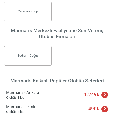
Yatağan Koop
Marmaris Merkezli Faaliyetine Son Vermiş
Otobüs Firmaları
Bodrum Doğuş
Yükle
lüt
bekl
Marmaris Kalkışlı Popüler Otobüs Seferleri
Marmaris - Ankara
1.249₺
Otobüs Bileti
Marmaris - İzmir
490₺
Otobüs Bileti