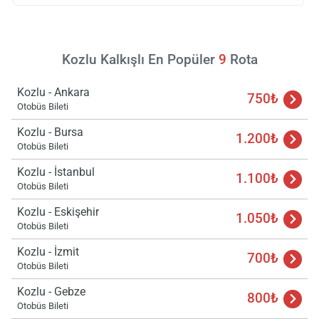
Kozlu Kalkışlı En Popüler
9
Rota
Yükle
Kozlu - Ankara
750₺
lüt
Otobüs Bileti
bekl
Kozlu - Bursa
1.200₺
Otobüs Bileti
Kozlu - İstanbul
1.100₺
Otobüs Bileti
Kozlu - Eskişehir
1.050₺
Otobüs Bileti
Kozlu - İzmit
700₺
Otobüs Bileti
Kozlu - Gebze
800₺
Otobüs Bileti