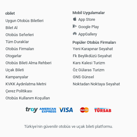
Mobil Uygulamalar
obilet
App Store
Uygun Otobüs Biletleri
Google Play
Bilet Al
AppGallery
Otobüs Seferleri
Tüm Duraklar
Popüler Otobüs Firmaları
Otobüs Firmaları
Yeni Karapınar Seyahat
Otogarlar
Fk Beylikdüzü Seyahat
Otobüs Bileti Alma Rehberi
Kars Kalesi Turizm
Uçak Bileti
Öz Gülaras Turizm
Kampanyalar
GNS Günsel
KVKK Aydınlatma Metni
Noktadan Noktaya Seyahat
Çerez Politikası
Otobüs Kullanım Koşulları
Türkiye'nin güvenilir otobüs ve uçak bileti platformu.