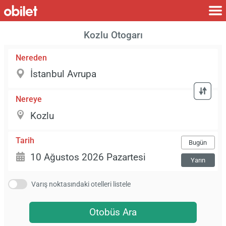
Kozlu Otogarı
Nereden
Nereye
Tarih
Bugün
Yarın
Varış noktasındaki otelleri listele
Otobüs Ara