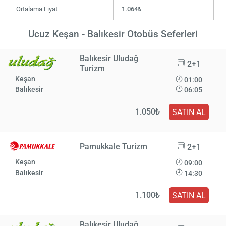
Ortalama Fiyat
1.064₺
Ucuz Keşan - Balıkesir Otobüs Seferleri
Balıkesir Uludağ
2+1
Turizm
Keşan
01:00
Balıkesir
06:05
1.050₺
SATIN AL
Pamukkale Turizm
2+1
Keşan
09:00
Balıkesir
14:30
1.100₺
SATIN AL
Balıkesir Uludağ