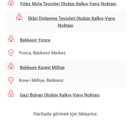
Yıldız Mola Tesisleri Otobüs Kalkış-Varış Noktası
Ekbir Dinlenme Tesisleri Otobüs Kalkış-Varış
Noktası
Balıkesir Yonca
Yonca, Balıkesir Merkez
Yükle
lüt
Balıkesir Kuvayi Milliye
bekl
Kuva-i̇ Milliye, Balıkesir
Gazi Bulvarı Otobüs Kalkış-Varış Noktası
Haritada görmek için tıklayınız.