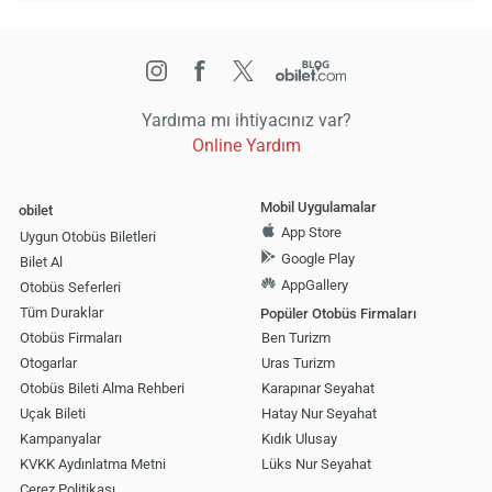
Yardıma mı ihtiyacınız var?
Online Yardım
Mobil Uygulamalar
obilet
App Store
Uygun Otobüs Biletleri
Google Play
Bilet Al
AppGallery
Otobüs Seferleri
Tüm Duraklar
Popüler Otobüs Firmaları
Otobüs Firmaları
Ben Turizm
Otogarlar
Uras Turizm
Otobüs Bileti Alma Rehberi
Karapınar Seyahat
Uçak Bileti
Hatay Nur Seyahat
Kampanyalar
Kıdık Ulusay
KVKK Aydınlatma Metni
Lüks Nur Seyahat
Çerez Politikası