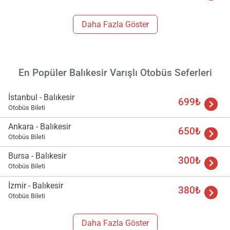
Daha Fazla Göster
En Popüler Balıkesir Varışlı Otobüs Seferleri
İstanbul - Balıkesir
699₺
Otobüs Bileti
Ankara - Balıkesir
650₺
Otobüs Bileti
Bursa - Balıkesir
300₺
Otobüs Bileti
İzmir - Balıkesir
380₺
Otobüs Bileti
Daha Fazla Göster