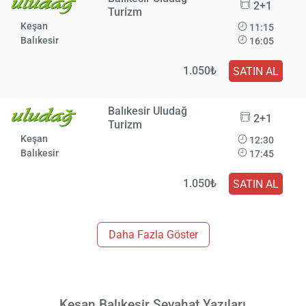
2+1
Turizm
Keşan
11:15
Balıkesir
16:05
1.050₺
SATIN AL
Balıkesir Uludağ
2+1
Turizm
Keşan
12:30
Balıkesir
17:45
1.050₺
SATIN AL
Daha Fazla Göster
Keşan Balıkesir Seyahat Yazıları