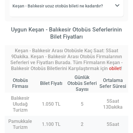
Keşan - Balıkesir ucuz otobüs bileti ne kadardır?
Uygun Keşan - Balıkesir Otobüs Seferlerinin
Bilet Fiyatları
Keşan - Balıkesir Arası Otobüsle Kaç Saat: 5Saat
9Dakika. Keşan - Balıkesir Arası Otobüs Firmalarının
Seferleri ve Fiyatları Burada. Tüm Firmaların Keşan -
Balıkesir Otobüs Biletlerini Karşılaştırmak için
obilet
!
Günlük
Otobüs
Ortalama
Bilet Fiyatı
Otobüs Seferi
Firması
Sefer Süresi
Sayısı
Balıkesir
5Saat
Uludağ
1.050 TL
5
13Dakika
Turizm
Pamukkale
1.100 TL
2
5Saat
Turizm