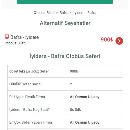
Otobüs Bileti
Bafra
İyidere - Bafra
Alternatif Seyahatler
Bafra - İyidere
900₺
Otobüs Bileti
İyidere - Bafra Otobüs Seferi
obilet'teki En Ucuz Sefer
900₺
Günlük Sefer Sayısı
2
En Uygun Fiyatlı Firma
Ali Osman Ulusoy
İyidere - Bafra Kaç Saat?
8s 5dk
En Çok Sefer Yapan Firma
Ali Osman Ulusoy