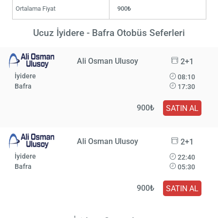
Ortalama Fiyat
900₺
Ucuz İyidere - Bafra Otobüs Seferleri
Ali Osman Ulusoy
2+1
İyidere
08:10
Bafra
17:30
900₺
SATIN AL
Ali Osman Ulusoy
2+1
İyidere
22:40
Bafra
05:30
900₺
SATIN AL