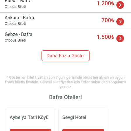
Bursa - Bafra
1.200₺
Otobüs Bileti
Ankara - Bafra
700₺
Otobüs Bileti
Gebze - Bafra
1.500₺
Otobüs Bileti
Daha Fazla Göster
* Gösterilen bilet fiyatları son 7 gün içerisinde obilet’ten alınan en uygun
fiyatlı biletin fiyatıdır. Güncel bilet fiyatları için lütfen yukarıdan sorgulama
yapınız
Bafra Otelleri
Aybelya Tatil Köyü
Sevgi Hotel