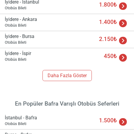
İyidere - İstanbul
1.800₺
Otobüs Bileti
İyidere - Ankara
1.400₺
Otobüs Bileti
İyidere - Bursa
2.150₺
Otobüs Bileti
İyidere - İspir
450₺
Otobüs Bileti
Daha Fazla Göster
En Popüler Bafra Varışlı Otobüs Seferleri
Yükle
İstanbul - Bafra
lüt
1.500₺
bekl
Otobüs Bileti