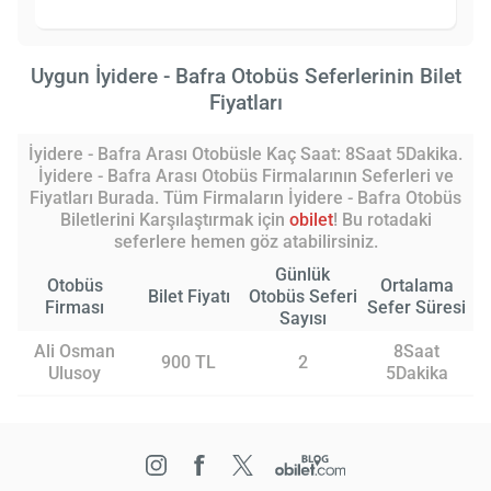
Uygun İyidere - Bafra Otobüs Seferlerinin Bilet
Fiyatları
İyidere - Bafra Arası Otobüsle Kaç Saat: 8Saat 5Dakika.
İyidere - Bafra Arası Otobüs Firmalarının Seferleri ve
Fiyatları Burada. Tüm Firmaların İyidere - Bafra Otobüs
Biletlerini Karşılaştırmak için
obilet
! Bu rotadaki
seferlere hemen göz atabilirsiniz.
Günlük
Otobüs
Ortalama
Bilet Fiyatı
Otobüs Seferi
Firması
Sefer Süresi
Sayısı
Ali Osman
8Saat
900 TL
2
Ulusoy
5Dakika