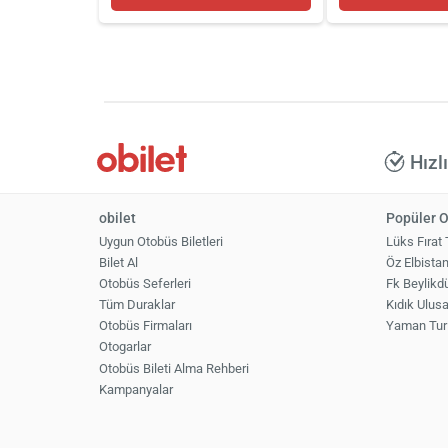
Hızl
obilet
Popüler O
Uygun Otobüs Biletleri
Lüks Fırat
Bilet Al
Öz Elbista
Otobüs Seferleri
Fk Beylikd
Tüm Duraklar
Kıdık Ulus
Otobüs Firmaları
Yaman Tur
Otogarlar
Otobüs Bileti Alma Rehberi
Kampanyalar