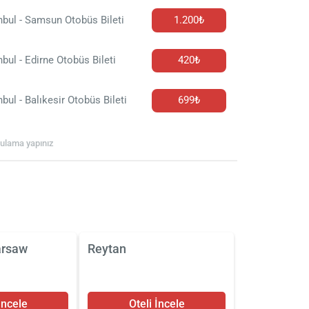
nbul - Samsun Otobüs Bileti
1.200₺
nbul - Edirne Otobüs Bileti
420₺
nbul - Balıkesir Otobüs Bileti
699₺
rgulama yapınız
arsaw
Reytan
İncele
Oteli İncele