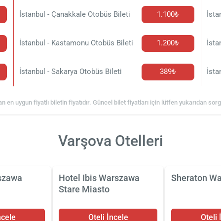
İstanbul - Çanakkale Otobüs Bileti
1.100₺
İsta
İstanbul - Kastamonu Otobüs Bileti
1.200₺
İsta
İstanbul - Sakarya Otobüs Bileti
389₺
İsta
an en uygun fiyatlı biletin fiyatıdır. Güncel bilet fiyatları için lütfen yukarıdan so
Varşova Otelleri
szawa
Hotel Ibis Warszawa
Sheraton W
Stare Miasto
ncele
Oteli İncele
Oteli 