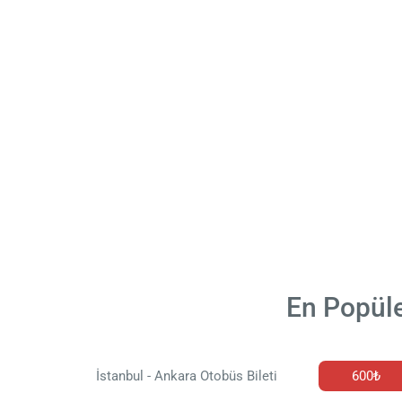
En Popüle
İstanbul - Ankara Otobüs Bileti
600₺