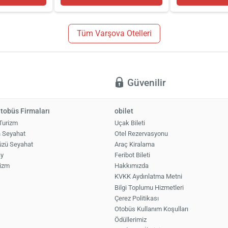
Tüm Varşova Otelleri
ı
Güvenilir
tobüs Firmaları
obilet
 Turizm
Uçak Bileti
n Seyahat
Otel Rezervasyonu
üzü Seyahat
Araç Kiralama
ay
Feribot Bileti
izm
Hakkımızda
KVKK Aydınlatma Metni
Bilgi Toplumu Hizmetleri
Çerez Politikası
Otobüs Kullanım Koşulları
Ödüllerimiz