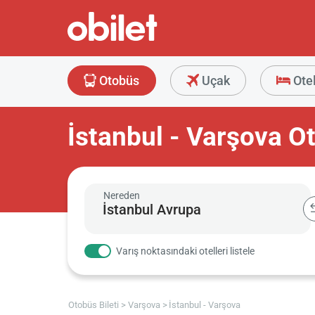
Otobüs
Uçak
Ote
İstanbul - Varşova Ot
Nereden
Varış noktasındaki otelleri listele
Otobüs Bileti
Varşova
İstanbul - Varşova