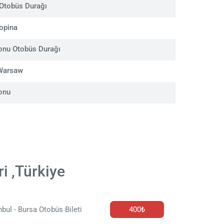
Otobüs Durağı
opina
onu Otobüs Durağı
 Warsaw
onu
i ,Türkiye
nbul - Bursa Otobüs Bileti
400₺