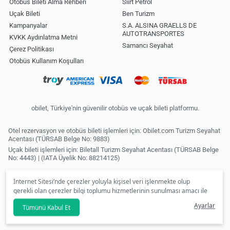
Otobüs Bileti Alma Rehberi
Siirt Petrol
Uçak Bileti
Ben Turizm
Kampanyalar
S.A. ALSINA GRAELLS DE
AUTOTRANSPORTES
KVKK Aydınlatma Metni
Samancı Seyahat
Çerez Politikası
Otobüs Kullanım Koşulları
obilet, Türkiye'nin güvenilir otobüs ve uçak bileti platformu.
Otel rezervasyon ve otobüs bileti işlemleri için: Obilet.com Turizm Seyahat
Acentası (TÜRSAB Belge No: 9883)
Uçak bileti işlemleri için: Biletall Turizm Seyahat Acentası (TÜRSAB Belge
No: 4443) | (IATA Üyelik No: 88214125)
İnternet Sitesi’nde çerezler yoluyla kişisel veri işlenmekte olup
gerekli olan çerezler bilgi toplumu hizmetlerinin sunulması amacı ile
kullanılmaktadır. Tercihleriniz doğrultusunda size özel
Ayarlar
Tümünü Kabul Et
kişiselleştirilmiş çerezleri ve özel kampanyaları
reddet
seçeneğine
tıklamanız halinde kullanımınıza sunamayacağız.
Aydınlatma Metni
’mizi lütfen inceleyiniz.