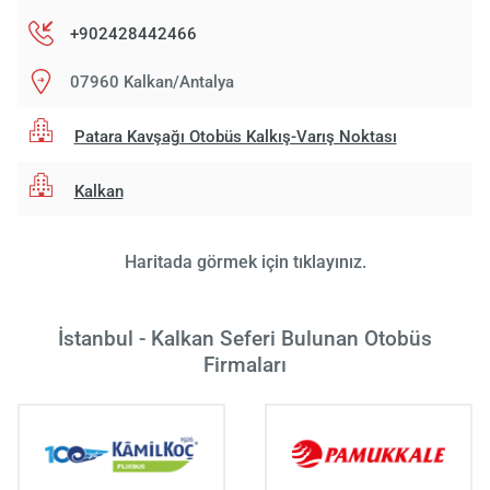
Yükle
+902428442466
lüt
bekl
07960 Kalkan/Antalya
Patara Kavşağı Otobüs Kalkış-Varış Noktası
Kalkan
Haritada görmek için tıklayınız.
İstanbul - Kalkan Seferi Bulunan Otobüs
Firmaları