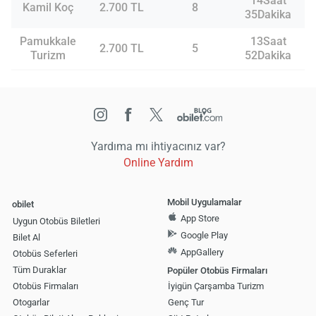
14Saat
Kamil Koç
2.700 TL
8
35Dakika
Pamukkale
13Saat
2.700 TL
5
Turizm
52Dakika
Yardıma mı ihtiyacınız var?
Online Yardım
Mobil Uygulamalar
obilet
App Store
Uygun Otobüs Biletleri
Google Play
Bilet Al
AppGallery
Otobüs Seferleri
Tüm Duraklar
Popüler Otobüs Firmaları
Otobüs Firmaları
İyigün Çarşamba Turizm
Otogarlar
Genç Tur