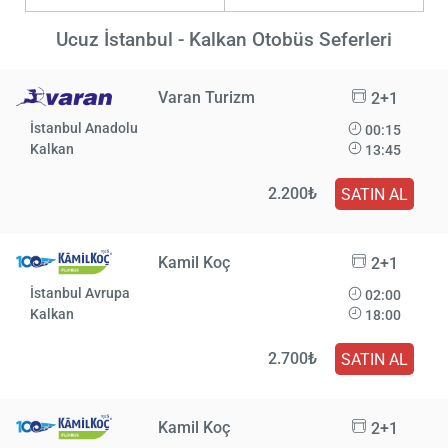
Ucuz İstanbul - Kalkan Otobüs Seferleri
Varan Turizm
2+1
İstanbul Anadolu
00:15
Kalkan
13:45
2.200₺
SATIN AL
Kamil Koç
2+1
İstanbul Avrupa
02:00
Kalkan
18:00
2.700₺
SATIN AL
Kamil Koç
2+1