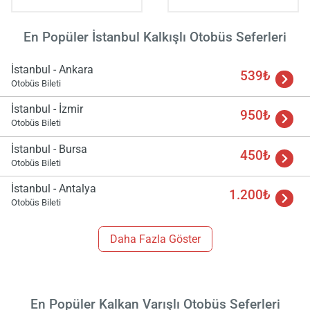
En Popüler İstanbul Kalkışlı Otobüs Seferleri
İstanbul - Ankara
539₺
Otobüs Bileti
İstanbul - İzmir
950₺
Otobüs Bileti
İstanbul - Bursa
450₺
Otobüs Bileti
İstanbul - Antalya
1.200₺
Otobüs Bileti
Daha Fazla Göster
En Popüler Kalkan Varışlı Otobüs Seferleri