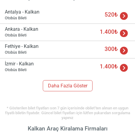
Antalya - Kalkan
520₺
Otobüs Bileti
Ankara - Kalkan
1.400₺
Otobüs Bileti
Fethiye - Kalkan
300₺
Otobüs Bileti
İzmir - Kalkan
1.400₺
Otobüs Bileti
Daha Fazla Göster
* Gösterilen bilet fiyatları son 7 gün içerisinde obilet’ten alınan en uygun
fiyatlı biletin fiyatıdır. Güncel bilet fiyatları için lütfen yukarıdan sorgulama
yapınız
Kalkan Araç Kiralama Firmaları