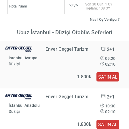
Son 30 Gün: 1 OY
2,5/5
Rota Puanı
Toplam: 108 OY
Nasıl Oy Veriliyor?
Ucuz İstanbul - Düziçi Otobüs Seferleri
Enver Geçgel Turizm
2+1
İstanbul Avrupa
09:20
Düziçi
02:10
1.800₺
SATIN AL
Enver Geçgel Turizm
2+1
İstanbul Anadolu
10:30
Düziçi
02:10
1.800₺
SATIN AL