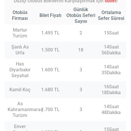
Düziçi Otobüs Biletlerini Karşılaştırmak için
obilet
!
Günlük
Otobüs
Ortalama
Bilet Fiyatı
Otobüs Seferi
Firması
Sefer Süresi
Sayısı
Martur
1.495 TL
2
15Saat
Turizm
Şanlı As
14Saat
1.500 TL
18
Urfa
56Dakika
Has
14Saat
Diyarbakır
1.600 TL
3
35Dakika
Seyahat
16Saat
Kamil Koç
1.680 TL
3
18Dakika
As
14Saat
Kahramanmaraş
1.700 TL
3
48Dakika
Turizm
Enver
15Saat