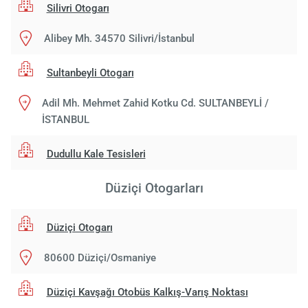
Silivri Otogarı
Alibey Mh. 34570 Silivri/İstanbul
Sultanbeyli Otogarı
Adil Mh. Mehmet Zahid Kotku Cd. SULTANBEYLİ /
İSTANBUL
Dudullu Kale Tesisleri
Düziçi Otogarları
Düziçi Otogarı
80600 Düziçi/Osmaniye
Düziçi Kavşağı Otobüs Kalkış-Varış Noktası