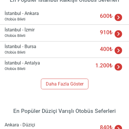
İstanbul - Ankara
600₺
Otobüs Bileti
İstanbul - İzmir
910₺
Otobüs Bileti
İstanbul - Bursa
400₺
Otobüs Bileti
İstanbul - Antalya
1.200₺
Otobüs Bileti
Daha Fazla Göster
En Popüler Düziçi Varışlı Otobüs Seferleri
Ankara - Düziçi
840₺