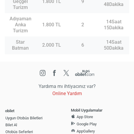
Geçgel
1.800 TL
9
48Dakika
Turizm
Adıyaman
14Saat
Anka
1.800 TL
2
15Dakika
Turizm
Star
14Saat
2.000 TL
6
Batman
50Dakika
Yardıma mı ihtiyacınız var?
Online Yardım
Mobil Uygulamalar
obilet
App Store
Uygun Otobüs Biletleri
Google Play
Bilet Al
AppGallery
Otobüs Seferleri