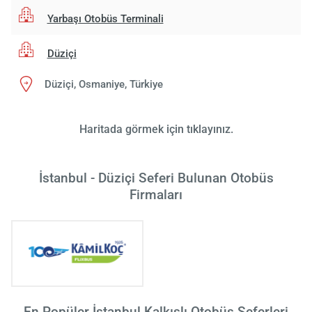
Yarbaşı Otobüs Terminali
Yükle
Düziçi
lüt
bekl
Düziçi, Osmaniye, Türkiye
Haritada görmek için tıklayınız.
İstanbul - Düziçi Seferi Bulunan Otobüs
Firmaları
En Popüler İstanbul Kalkışlı Otobüs Seferleri