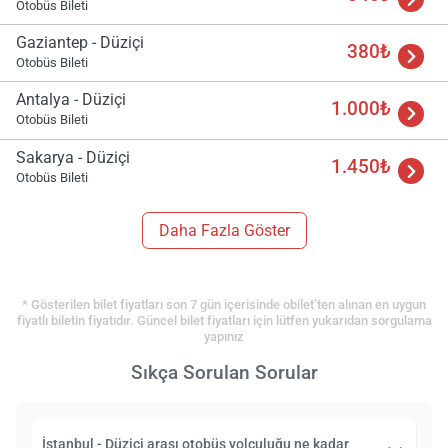
Otobüs Bileti
Gaziantep - Düziçi
380₺
Otobüs Bileti
Antalya - Düziçi
1.000₺
Otobüs Bileti
Sakarya - Düziçi
1.450₺
Otobüs Bileti
Daha Fazla Göster
* Gösterilen bilet fiyatları son 7 gün içerisinde obilet’ten alınan en uygun
fiyatlı biletin fiyatıdır. Güncel bilet fiyatları için lütfen yukarıdan sorgulama
yapınız
Sıkça Sorulan Sorular
İstanbul - Düziçi arası otobüs yolculuğu ne kadar