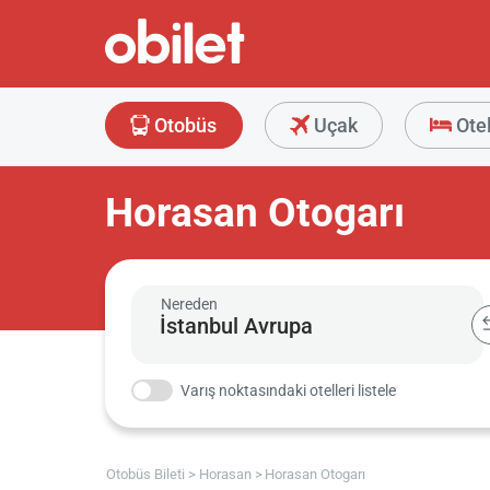
Otobüs
Uçak
Ote
Horasan Otogarı
Nereden
Varış noktasındaki otelleri listele
Otobüs Bileti
Horasan
Horasan Otogarı