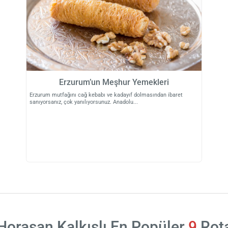
Erzurum’un Meşhur Yemekleri
Erzurum mutfağını cağ kebabı ve kadayıf dolmasından ibaret
sanıyorsanız, çok yanılıyorsunuz. Anadolu
Horasan Kalkışlı En Popüler
9
Rot