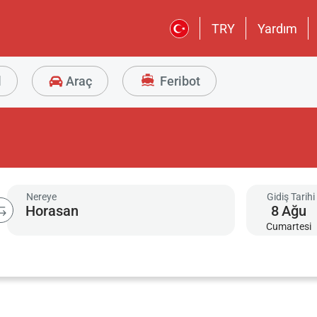
TRY
Yardım
l
Araç
Feribot
Nereye
Gidiş Tarihi
8
Ağu
Cumartesi