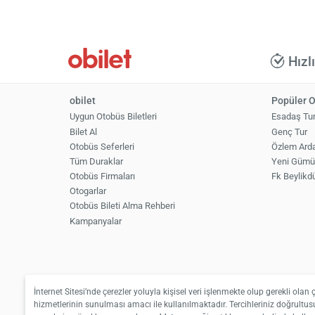
Hızl
obilet
Popüler O
Uygun Otobüs Biletleri
Esadaş Tu
Bilet Al
Genç Tur
Otobüs Seferleri
Özlem Ard
Tüm Duraklar
Yeni Gümü
Otobüs Firmaları
Fk Beylikd
Otogarlar
Otobüs Bileti Alma Rehberi
Kampanyalar
İnternet Sitesi’nde çerezler yoluyla kişisel veri işlenmekte olup gerekli olan 
hizmetlerinin sunulması amacı ile kullanılmaktadır. Tercihleriniz doğrultusu