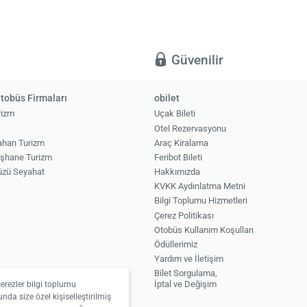
ı
Güvenilir
tobüs Firmaları
obilet
rizm
Uçak Bileti
Otel Rezervasyonu
ahan Turizm
Araç Kiralama
şhane Turizm
Feribot Bileti
üzü Seyahat
Hakkımızda
KVKK Aydınlatma Metni
Bilgi Toplumu Hizmetleri
Çerez Politikası
Otobüs Kullanım Koşulları
Ödüllerimiz
Yardım ve İletişim
Bilet Sorgulama,
İptal ve Değişim
çerezler bilgi toplumu
nda size özel kişiselleştirilmiş