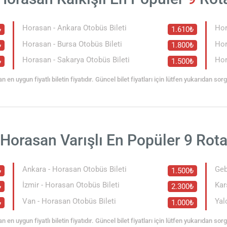
Horasan - Ankara Otobüs Bileti
Hor
₺
1.610₺
Horasan - Bursa Otobüs Bileti
Hor
₺
1.800₺
Horasan - Sakarya Otobüs Bileti
Hor
₺
1.500₺
an en uygun fiyatlı biletin fiyatıdır. Güncel bilet fiyatları için lütfen yukarıdan so
Horasan Varışlı En Popüler 9 Rot
Ankara - Horasan Otobüs Bileti
Geb
₺
1.500₺
İzmir - Horasan Otobüs Bileti
Kar
₺
2.300₺
Van - Horasan Otobüs Bileti
Yal
₺
1.000₺
an en uygun fiyatlı biletin fiyatıdır. Güncel bilet fiyatları için lütfen yukarıdan so