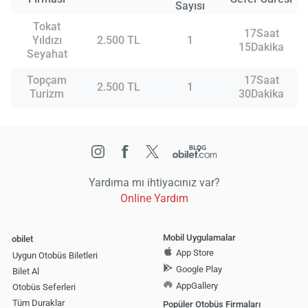
Sayısı
Tokat
17Saat
Yıldızı
2.500 TL
1
15Dakika
Seyahat
Topçam
17Saat
2.500 TL
1
Turizm
30Dakika
Yardıma mı ihtiyacınız var?
Online Yardım
Mobil Uygulamalar
obilet
App Store
Uygun Otobüs Biletleri
Google Play
Bilet Al
AppGallery
Otobüs Seferleri
Tüm Duraklar
Popüler Otobüs Firmaları