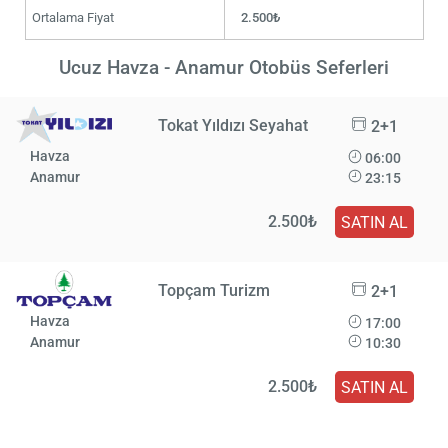
Ortalama Fiyat
2.500₺
Ucuz Havza - Anamur Otobüs Seferleri
Tokat Yıldızı Seyahat
2+1
Havza
06:00
Anamur
23:15
2.500₺
SATIN AL
Topçam Turizm
2+1
Havza
17:00
Anamur
10:30
2.500₺
SATIN AL