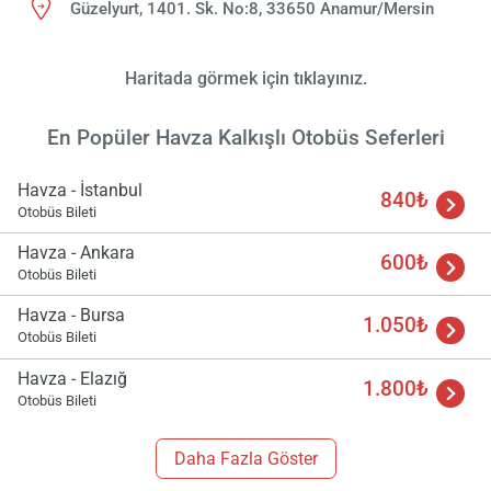
Güzelyurt, 1401. Sk. No:8, 33650 Anamur/Mersin
Haritada görmek için tıklayınız.
En Popüler Havza Kalkışlı Otobüs Seferleri
Havza - İstanbul
840₺
Otobüs Bileti
Havza - Ankara
600₺
Otobüs Bileti
Yükle
Havza - Bursa
lüt
1.050₺
Otobüs Bileti
bekl
Havza - Elazığ
1.800₺
Otobüs Bileti
Daha Fazla Göster