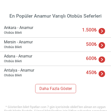
En Popüler Anamur Varışlı Otobüs Seferleri
Ankara - Anamur
1.500₺
Otobüs Bileti
Mersin - Anamur
500₺
Otobüs Bileti
Adana - Anamur
600₺
Otobüs Bileti
Antalya - Anamur
450₺
Otobüs Bileti
Daha Fazla Göster
* Gösterilen bilet fiyatları son 7 gün içerisinde obilet’ten alınan en uygun
fiyatlı biletin fiyatıdır. Güncel bilet fiyatları için lütfen yukarıdan sorgulama