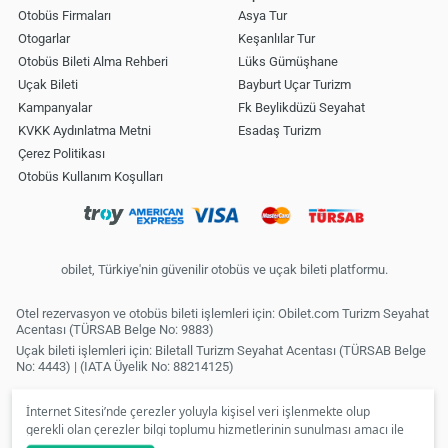
Otobüs Firmaları
Asya Tur
Otogarlar
Keşanlılar Tur
Otobüs Bileti Alma Rehberi
Lüks Gümüşhane
Uçak Bileti
Bayburt Uçar Turizm
Kampanyalar
Fk Beylikdüzü Seyahat
KVKK Aydınlatma Metni
Esadaş Turizm
Çerez Politikası
Otobüs Kullanım Koşulları
obilet, Türkiye'nin güvenilir otobüs ve uçak bileti platformu.
Otel rezervasyon ve otobüs bileti işlemleri için: Obilet.com Turizm Seyahat
Acentası (TÜRSAB Belge No: 9883)
Uçak bileti işlemleri için: Biletall Turizm Seyahat Acentası (TÜRSAB Belge
No: 4443) | (IATA Üyelik No: 88214125)
İnternet Sitesi’nde çerezler yoluyla kişisel veri işlenmekte olup
gerekli olan çerezler bilgi toplumu hizmetlerinin sunulması amacı ile
kullanılmaktadır. Tercihleriniz doğrultusunda size özel