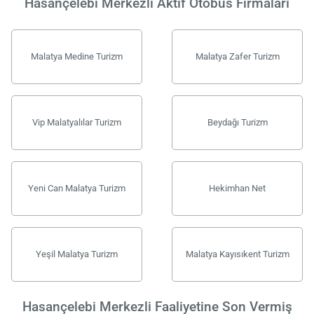
Hasançelebi Merkezli Aktif Otobüs Firmaları
Malatya Medine Turizm
Malatya Zafer Turizm
Vip Malatyalılar Turizm
Beydağı Turizm
Yeni Can Malatya Turizm
Hekimhan Net
Yeşil Malatya Turizm
Malatya Kayısıkent Turizm
Yükle
lüt
bekl
Hasançelebi Merkezli Faaliyetine Son Vermiş