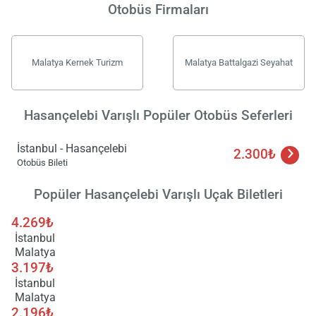
Otobüs Firmaları
Malatya Kernek Turizm
Malatya Battalgazi Seyahat
Hasançelebi Varışlı Popüler Otobüs Seferleri
İstanbul - Hasançelebi
2.300₺
Otobüs Bileti
Popüler Hasançelebi Varışlı Uçak Biletleri
4.269₺
İstanbul
Malatya
3.197₺
İstanbul
Malatya
2.196₺