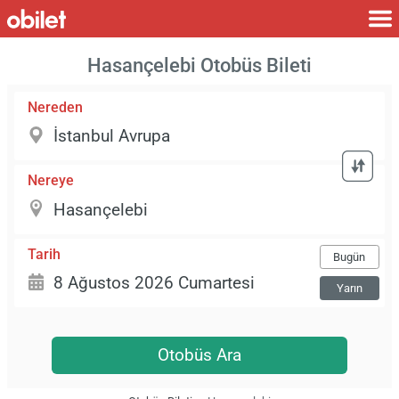
Hasançelebi Otobüs Bileti
Nereden
Nereye
Tarih
Bugün
Yarın
Otobüs Ara