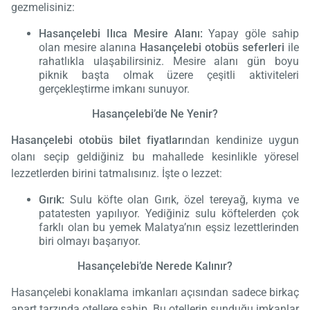
gezmelisiniz:
Hasançelebi Ilıca Mesire Alanı:
Yapay göle sahip
olan mesire alanına
Hasançelebi otobüs seferleri
ile
rahatlıkla ulaşabilirsiniz. Mesire alanı gün boyu
piknik başta olmak üzere çeşitli aktiviteleri
gerçekleştirme imkanı sunuyor.
Hasançelebi’de Ne Yenir?
Hasançelebi otobüs bilet fiyatları
ndan kendinize uygun
olanı seçip geldiğiniz bu mahallede kesinlikle yöresel
lezzetlerden birini tatmalısınız. İşte o lezzet:
Gırık:
Sulu köfte olan Gırık, özel tereyağ, kıyma ve
patatesten yapılıyor. Yediğiniz sulu köftelerden çok
farklı olan bu yemek Malatya’nın eşsiz lezettlerinden
biri olmayı başarıyor.
Hasançelebi’de Nerede Kalınır?
Hasançelebi konaklama imkanları açısından sadece birkaç
apart tarzında otellere sahip. Bu otellerin sunduğu imkanlar