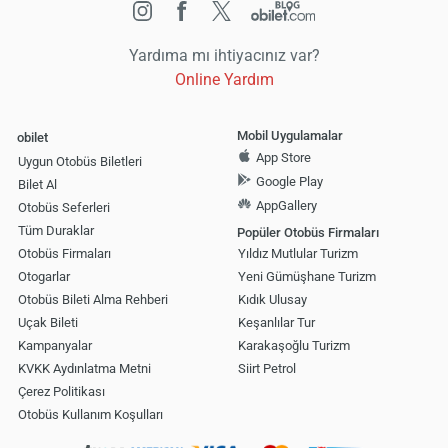
Yardıma mı ihtiyacınız var?
Online Yardım
Mobil Uygulamalar
obilet
App Store
Uygun Otobüs Biletleri
Google Play
Bilet Al
AppGallery
Otobüs Seferleri
Tüm Duraklar
Popüler Otobüs Firmaları
Otobüs Firmaları
Yıldız Mutlular Turizm
Otogarlar
Yeni Gümüşhane Turizm
Otobüs Bileti Alma Rehberi
Kıdık Ulusay
Uçak Bileti
Keşanlılar Tur
Kampanyalar
Karakaşoğlu Turizm
KVKK Aydınlatma Metni
Siirt Petrol
Çerez Politikası
Otobüs Kullanım Koşulları