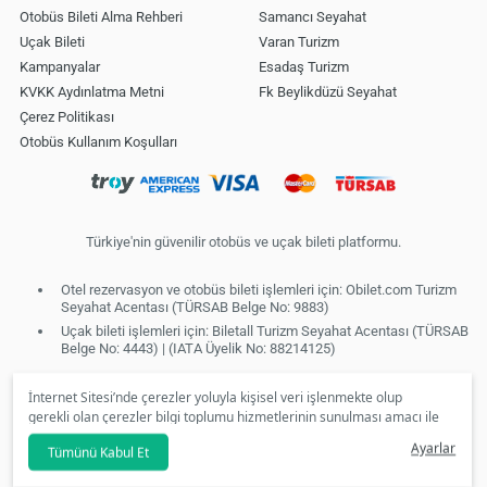
Otobüs Bileti Alma Rehberi
Samancı Seyahat
Uçak Bileti
Varan Turizm
Kampanyalar
Esadaş Turizm
KVKK Aydınlatma Metni
Fk Beylikdüzü Seyahat
Çerez Politikası
Otobüs Kullanım Koşulları
Türkiye'nin güvenilir otobüs ve uçak bileti platformu.
Otel rezervasyon ve otobüs bileti işlemleri için: Obilet.com Turizm
Seyahat Acentası (TÜRSAB Belge No: 9883)
Uçak bileti işlemleri için: Biletall Turizm Seyahat Acentası (TÜRSAB
Belge No: 4443) | (IATA Üyelik No: 88214125)
İnternet Sitesi’nde çerezler yoluyla kişisel veri işlenmekte olup
gerekli olan çerezler bilgi toplumu hizmetlerinin sunulması amacı ile
kullanılmaktadır. Tercihleriniz doğrultusunda size özel
Ayarlar
Tümünü Kabul Et
kişiselleştirilmiş çerezleri ve özel kampanyaları
reddet
seçeneğine
tıklamanız halinde kullanımınıza sunamayacağız.