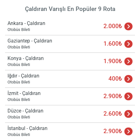
Çaldıran Varışlı En Popüler 9 Rota
Ankara - Çaldıran
2.000₺
Otobüs Bileti
Gaziantep - Çaldıran
1.600₺
Otobüs Bileti
Konya - Çaldıran
1.900₺
Otobüs Bileti
Iğdır - Çaldıran
400₺
Otobüs Bileti
İzmit - Çaldıran
2.900₺
Otobüs Bileti
Düzce - Çaldıran
2.600₺
Otobüs Bileti
İstanbul - Çaldıran
2.900₺
Otobüs Bileti