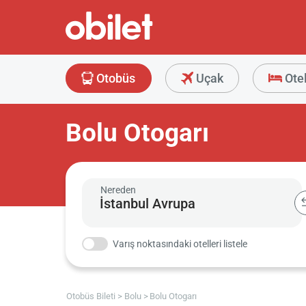
Otobüs
Uçak
Ote
Bolu Otogarı
Nereden
Varış noktasındaki otelleri listele
Otobüs Bileti
Bolu
Bolu Otogarı