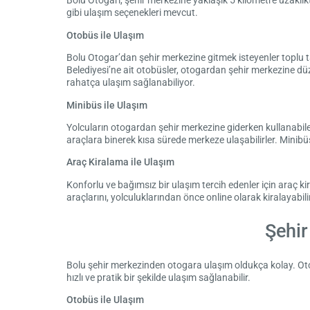
Bolu Otogarı, şehir merkezine yaklaşık 5 kilometre uzaklık
gibi ulaşım seçenekleri mevcut.
Otobüs ile Ulaşım
Bolu Otogar’dan şehir merkezine gitmek isteyenler toplu ta
Belediyesi’ne ait otobüsler, otogardan şehir merkezine dü
rahatça ulaşım sağlanabiliyor.
Minibüs ile Ulaşım
Yolcuların otogardan şehir merkezine giderken kullanabilec
araçlara binerek kısa sürede merkeze ulaşabilirler. Minibüs
Araç Kiralama ile Ulaşım
Konforlu ve bağımsız bir ulaşım tercih edenler için araç k
araçlarını, yolculuklarından önce online olarak kiralayabil
Şehir
Bolu şehir merkezinden otogara ulaşım oldukça kolay. Otoga
hızlı ve pratik bir şekilde ulaşım sağlanabilir.
Otobüs ile Ulaşım