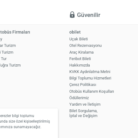
ı
Güvenilir
tobüs Firmaları
obilet
ay
Uçak Bileti
ar Turizm
Otel Rezervasyonu
i Turizm
Araç Kiralama
z Tur
Feribot Bileti
 Tuğra Turizm
Hakkımızda
KVKK Aydınlatma Metni
Bilgi Toplumu Hizmetleri
Çerez Politikası
Otobüs Kullanım Koşulları
Ödüllerimiz
Yardım ve İletişim
Bilet Sorgulama,
İptal ve Değişim
çerezler bilgi toplumu
nda size özel kişiselleştirilmiş
anımınıza sunamayacağız.