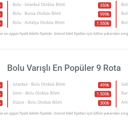
Bolu - İstanbul Otobüs Bileti
Bol
₺
350₺
Bolu - Bursa Otobüs Bileti
Bol
₺
999₺
Bolu - Antalya Otobüs Bileti
Bol
₺
1.550₺
an en uygun fiyatlı biletin fiyatıdır. Güncel bilet fiyatları için lütfen yukarıdan so
Bolu Varışlı En Popüler 9 Rota
İstanbul - Bolu Otobüs Bileti
Geb
₺
499₺
İzmir - Bolu Otobüs Bileti
Bur
₺
1.500₺
Düzce - Bolu Otobüs Bileti
Ant
₺
300₺
an en uygun fiyatlı biletin fiyatıdır. Güncel bilet fiyatları için lütfen yukarıdan so