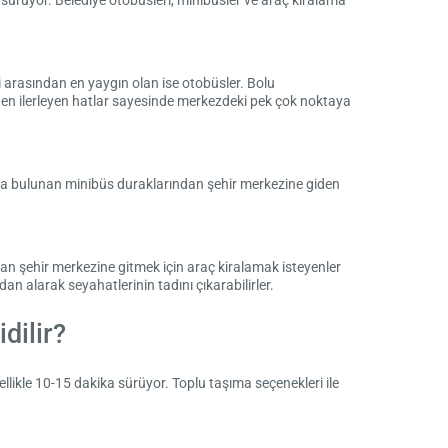
 sürüyor. Belediye otobüsleri, minibüsler ve araç kiralama
i arasından en yaygın olan ise otobüsler. Bolu
nden ilerleyen hatlar sayesinde merkezdeki pek çok noktaya
şında bulunan minibüs duraklarından şehir merkezine giden
dan şehir merkezine gitmek için araç kiralamak isteyenler
an alarak seyahatlerinin tadını çıkarabilirler.
dilir?
llikle 10-15 dakika sürüyor. Toplu taşıma seçenekleri ile