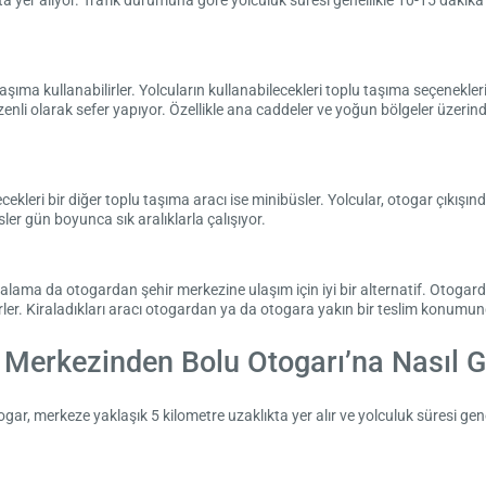
ta yer alıyor. Trafik durumuna göre yolculuk süresi genellikle 10-15 dakika
şıma kullanabilirler. Yolcuların kullanabilecekleri toplu taşıma seçenekler
zenli olarak sefer yapıyor. Özellikle ana caddeler ve yoğun bölgeler üzeri
ekleri bir diğer toplu taşıma aracı ise minibüsler. Yolcular, otogar çıkı
ler gün boyunca sık aralıklarla çalışıyor.
iralama da otogardan şehir merkezine ulaşım için iyi bir alternatif. Otogar
irler. Kiraladıkları aracı otogardan ya da otogara yakın bir teslim konumund
 Merkezinden Bolu Otogarı’na Nasıl Gi
r, merkeze yaklaşık 5 kilometre uzaklıkta yer alır ve yolculuk süresi gene