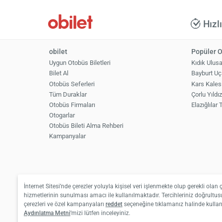
Hızl
obilet
Popüler O
Uygun Otobüs Biletleri
Kıdık Ulus
Bilet Al
Bayburt Uç
Otobüs Seferleri
Kars Kales
Tüm Duraklar
Çorlu Yıldı
Otobüs Firmaları
Elazığlılar
Otogarlar
Otobüs Bileti Alma Rehberi
Kampanyalar
İnternet Sitesi’nde çerezler yoluyla kişisel veri işlenmekte olup gerekli olan 
hizmetlerinin sunulması amacı ile kullanılmaktadır. Tercihleriniz doğrultusu
çerezleri ve özel kampanyaları
reddet
seçeneğine tıklamanız halinde kull
Aydınlatma Metni
’mizi lütfen inceleyiniz.