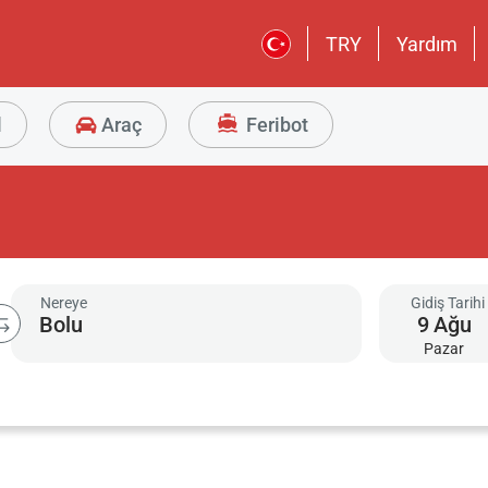
TRY
Yardım
l
Araç
Feribot
Nereye
Gidiş Tarihi
9
Ağu
Pazar