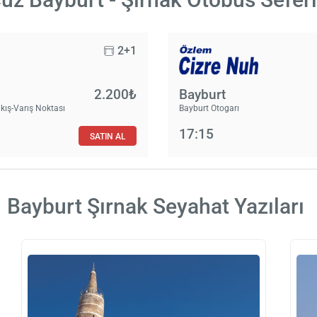
2+1
2.200₺
Bayburt
kış-Varış Noktası
Bayburt Otogarı
17:15
SATIN AL
Bayburt Şırnak Seyahat Yazıları