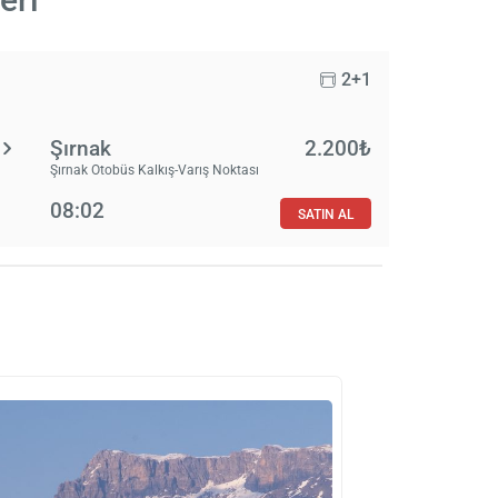
2+1
Şırnak
2.200₺
Şırnak Otobüs Kalkış-Varış Noktası
08:02
SATIN AL