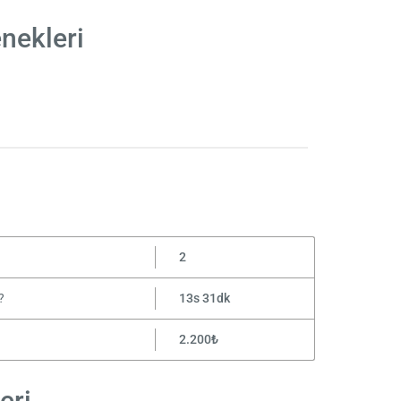
nekleri
2
?
13s 31dk
2.200₺
eri