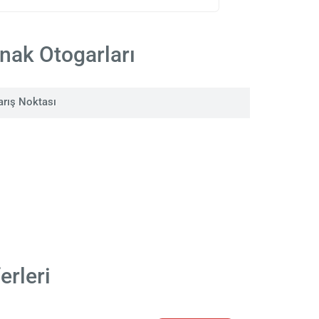
rnak Otogarları
arış Noktası
erleri