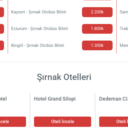
Kayseri - Şırnak Otobüs Bileti
2.200₺
Sams
Erzurum - Şırnak Otobüs Bileti
1.800₺
Trab
Bingöl - Şırnak Otobüs Bileti
1.300₺
Marm
Şırnak Otelleri
tel
Hotel Grand Silopi
Dedeman Ci
ncele
Oteli İncele
Oteli 