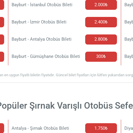
Bayburt - İstanbul Otobüs Bileti
2.000₺
Bayb
Bayburt - İzmir Otobüs Bileti
2.400₺
Bayb
Bayburt - Antalya Otobüs Bileti
2.800₺
Bayb
Bayburt - Gümüşhane Otobüs Bileti
300₺
Bayb
an en uygun fiyatlı biletin fiyatıdır. Güncel bilet fiyatları için lütfen yukarıdan so
opüler Şırnak Varışlı Otobüs Sefe
Antalya - Şırnak Otobüs Bileti
1.750₺
Diya