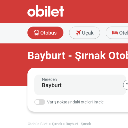
Otobüs
Uçak
Ote
Bayburt - Şırnak Otob
Nereden
Varış noktasındaki otelleri listele
Otobüs Bileti
Şırnak
Bayburt - Şırnak