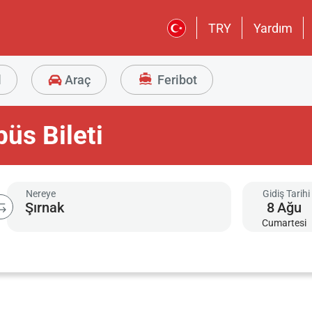
TRY
Yardım
l
Araç
Feribot
üs Bileti
Nereye
Gidiş Tarihi
8
Ağu
Cumartesi