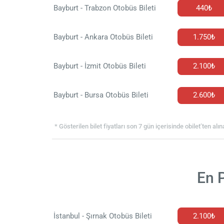
Bayburt - Trabzon Otobüs Bileti
440₺
Bayburt - Ankara Otobüs Bileti
1.750₺
Bayburt - İzmit Otobüs Bileti
2.100₺
Bayburt - Bursa Otobüs Bileti
2.600₺
* Gösterilen bilet fiyatları son 7 gün içerisinde obilet’ten alın
En P
İstanbul - Şırnak Otobüs Bileti
2.100₺