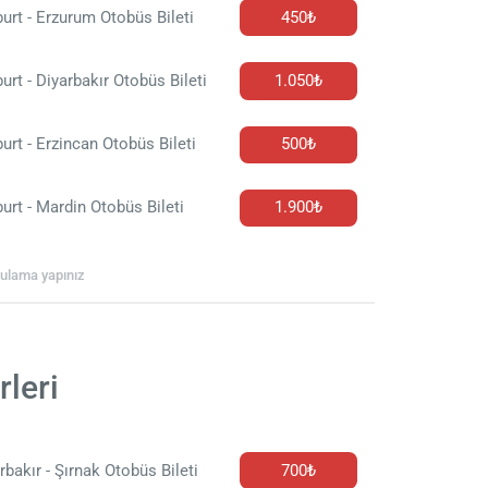
urt - Erzurum Otobüs Bileti
450₺
urt - Diyarbakır Otobüs Bileti
1.050₺
urt - Erzincan Otobüs Bileti
500₺
urt - Mardin Otobüs Bileti
1.900₺
rgulama yapınız
rleri
rbakır - Şırnak Otobüs Bileti
700₺