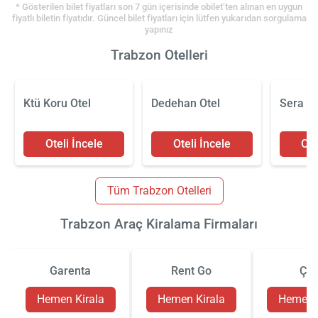
* Gösterilen bilet fiyatları son 7 gün içerisinde obilet’ten alınan en uygun
fiyatlı biletin fiyatıdır. Güncel bilet fiyatları için lütfen yukarıdan sorgulama
yapınız
Trabzon Otelleri
Ktü Koru Otel
Dedehan Otel
Sera La
Oteli İncele
Oteli İncele
Ote
Tüm Trabzon Otelleri
Trabzon Araç Kiralama Firmaları
Garenta
Rent Go
Çiz
Hemen Kirala
Hemen Kirala
Hemen K