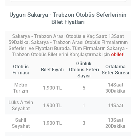
Uygun Sakarya - Trabzon Otobüs Seferlerinin
Bilet Fiyatları
Sakarya - Trabzon Arası Otobüsle Kaç Saat: 13Saat
59Dakika. Sakarya - Trabzon Arası Otobüs Firmalarının
Seferleri ve Fiyatları Burada. Tüm Firmaların Sakarya -
Trabzon Otobüs Biletlerini Karşılaştırmak için
obilet
!
Günlük
Otobüs
Ortalama
Bilet Fiyatı
Otobüs Seferi
Firması
Sefer Süresi
Sayısı
Metro
14Saat
1.900 TL
5
Turizm
30Dakika
Lüks Artvin
1.900 TL
1
14Saat
Seyahat
Sahil
13Saat
1.900 TL
3
Seyahat
20Dakika