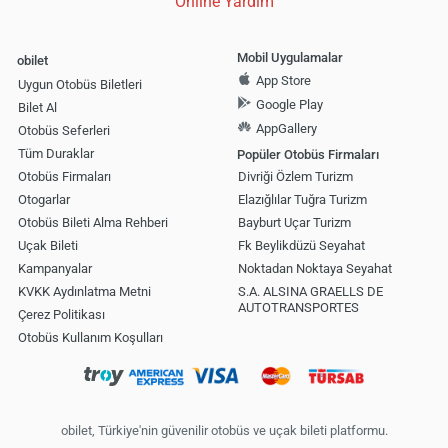
Online Yardım
Mobil Uygulamalar
obilet
App Store
Uygun Otobüs Biletleri
Google Play
Bilet Al
AppGallery
Otobüs Seferleri
Tüm Duraklar
Popüler Otobüs Firmaları
Otobüs Firmaları
Divriği Özlem Turizm
Otogarlar
Elazığlılar Tuğra Turizm
Otobüs Bileti Alma Rehberi
Bayburt Uçar Turizm
Uçak Bileti
Fk Beylikdüzü Seyahat
Kampanyalar
Noktadan Noktaya Seyahat
KVKK Aydınlatma Metni
S.A. ALSINA GRAELLS DE
AUTOTRANSPORTES
Çerez Politikası
Otobüs Kullanım Koşulları
obilet, Türkiye'nin güvenilir otobüs ve uçak bileti platformu.