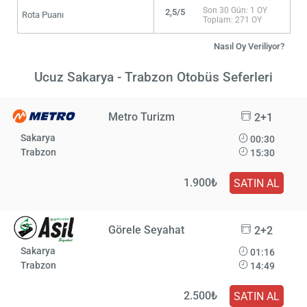
Son 30 Gün: 1 OY
2,5/5
Rota Puanı
Toplam: 271 OY
Nasıl Oy Veriliyor?
Ucuz Sakarya - Trabzon Otobüs Seferleri
Metro Turizm
2+1
Sakarya
00:30
Trabzon
15:30
1.900₺
SATIN AL
Görele Seyahat
2+2
Sakarya
01:16
Trabzon
14:49
2.500₺
SATIN AL