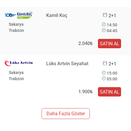
Kamil Koç
2+1
Sakarya
14:50
Trabzon
04:45
2.040₺
SATIN AL
Lüks Artvin Seyahat
2+1
Sakarya
15:00
Trabzon
05:00
1.900₺
SATIN AL
Daha Fazla Göster