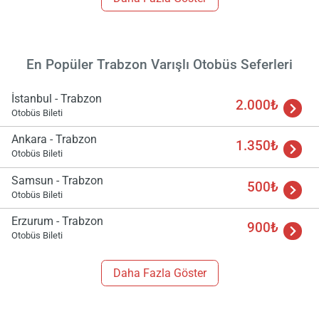
En Popüler Trabzon Varışlı Otobüs Seferleri
İstanbul - Trabzon
2.000₺
Otobüs Bileti
Ankara - Trabzon
1.350₺
Otobüs Bileti
Samsun - Trabzon
500₺
Otobüs Bileti
Erzurum - Trabzon
900₺
Otobüs Bileti
Daha Fazla Göster