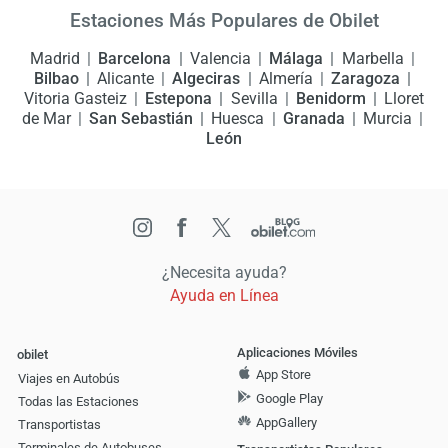
Estaciones Más Populares de Obilet
Madrid
Barcelona
Valencia
Málaga
Marbella
Bilbao
Alicante
Algeciras
Almería
Zaragoza
Vitoria Gasteiz
Estepona
Sevilla
Benidorm
Lloret
de Mar
San Sebastián
Huesca
Granada
Murcia
León
¿Necesita ayuda?
Ayuda en Línea
Aplicaciones Móviles
obilet
App Store
Viajes en Autobús
Google Play
Todas las Estaciones
AppGallery
Transportistas
Terminales de Autobuses