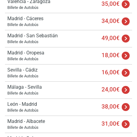
Valencia - Zaragoza
35,00€
Billete de Autobús
Madrid - Cáceres
34,00€
Billete de Autobús
Madrid - San Sebastián
49,00€
Billete de Autobús
Madrid - Oropesa
18,00€
Billete de Autobús
Sevilla - Cádiz
16,00€
Billete de Autobús
Carg
Málaga - Sevilla
por 
24,00€
Billete de Autobús
espe
León - Madrid
38,00€
Billete de Autobús
Madrid - Albacete
31,00€
Billete de Autobús