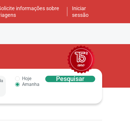
Solicite informações sobre
Iniciar
viagens
sessão
Pesquisar
Hoje
da
Amanha