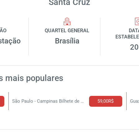
Santa Cruz
ÇÃO
QUARTEL GENERAL
DAT
ESTABELE
stação
Brasília
20
s mais populares
São Paulo - Campinas Bilhete de Onibus
59,00R$