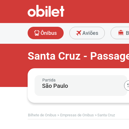
Ônibus
Aviões
B
Santa Cruz - Passag
Partida
Bilhete de Onibus
Empresas de Onibus
Santa Cruz