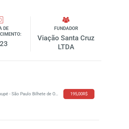
A DE
FUNDADOR
CIMENTO:
Viação Santa Cruz
23
LTDA
Guaxupé - São Paulo Bilhete de Onibus
195,00R$