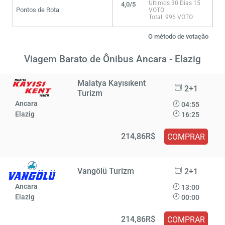
Últimos 30 Dias 15
4,0/5
Pontos de Rota
VOTO
Total: 996 VOTO
O método de votação
Viagem Barato de Ônibus Ancara - Elazig
Malatya Kayısıkent
2+1
Turizm
Ancara
04:55
Elazig
16:25
214,86R$
COMPRAR
Vangölü Turizm
2+1
Ancara
13:00
Elazig
00:00
214,86R$
COMPRAR