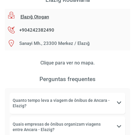
por 
espe
Elazığ Otogarı
+904242382490
Sanayi Mh., 23300 Merkez / Elazığ
Clique para ver no mapa.
Perguntas frequentes
Quanto tempo leva a viagem de ônibus de Ancara -
Elazig?
Quais empresas de ônibus organizam viagens
entre Ancara - Elazig?