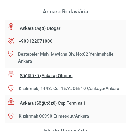
Ancara Rodaviária
Ankara (Aşti) Otogarı
+903122071000
Beştepeler Mah. Mevlana Blv, No:82 Yenimahalle,
Ankara
Söğütözü (Ankara) Otogarı
Kızılırmak, 1443. Cd. 15/A, 06510 Çankaya/Ankara
Ankara (Söğütözü) Cep Terminali
Kızılırmak,06990 Etimesgut/Ankara
Elazig Rodaviária
Carre