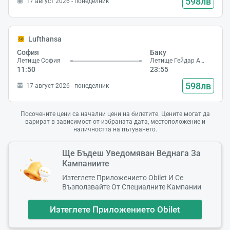
598лв
17 август 2026 - понеделник
Моля И
Lufthansa
София
Баку
Летище София
Летище Гейдар Алиев
11:50
23:55
598лв
17 август 2026 - понеделник
Посочените цени са начални цени на билетите. Цените могат да
варират в зависимост от избраната дата, местоположение и
наличността на пътуването.
Ще Бъдеш Уведомяван Веднага За
Кампаниите
Изтеглете Приложението Obilet И Се
Възползвайте От Специалните Кампании
Изтеглете Приложението Obilet