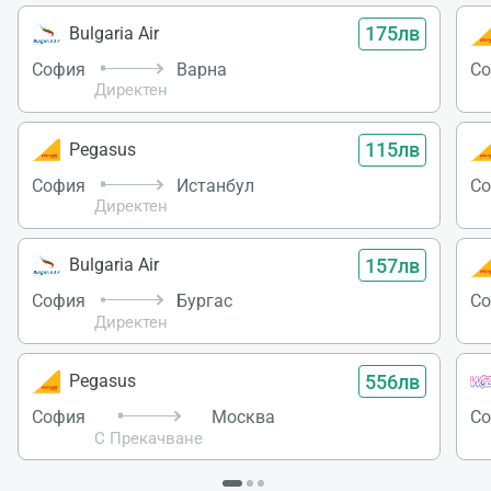
175лв
Bulgaria Air
София
Варна
С
Директен
115лв
Pegasus
София
Истанбул
С
Директен
157лв
Bulgaria Air
София
Бургас
С
Директен
556лв
Pegasus
София
Москва
С
С Прекачване