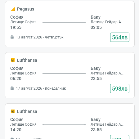
Pegasus
София
Баку
Летище София
Летище Гейдар Алиев
19:55
03:05
564лв
13 август 2026 - четвъртък
Lufthansa
София
Баку
Летище София
Летище Гейдар Алиев
06:20
23:55
598лв
17 август 2026 - понеделник
Lufthansa
София
Баку
Летище София
Летище Гейдар Алиев
14:20
23:55
Зареж