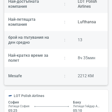
Най-достъпната
LOT Polish
:
компания
Airlines
Най-летящата
:
Lufthansa
компания
брой на пътувания на
:
13
ден средно
Най-кратко време за
:
8ч 35мин
полет
Mesafe
:
2212 КМ
LOT Polish Airlines
София
Баку
Летище София
Летище Гейдар Алиев
05:25
05:10