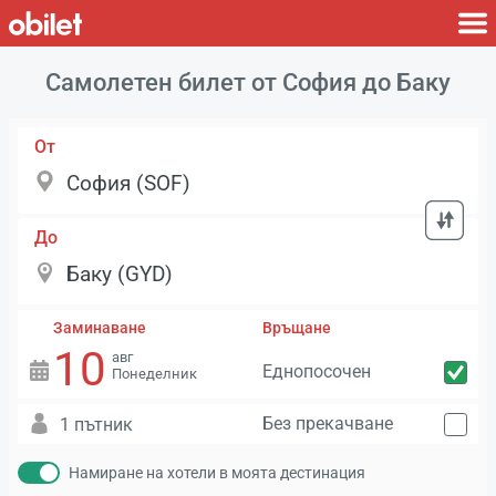
Самолетен билет от София до Баку
От
До
Заминаване
Връщане
10
авг
Еднопосочен
Понеделник
Без прекачване
1 пътник
Намиране на хотели в моята дестинация