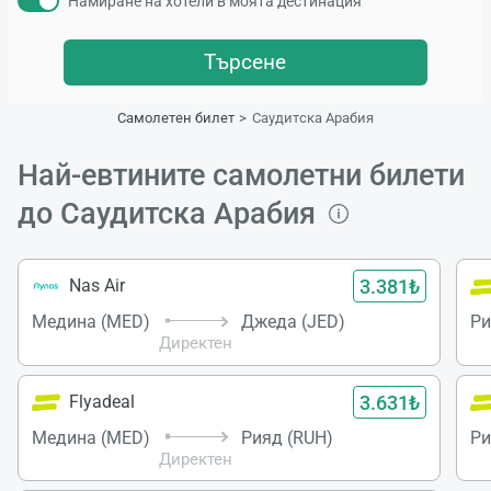
Намиране на хотели в моята дестинация
Търсене
Самолетен билет
Саудитска Арабия
Най-евтините самолетни билети
до Саудитска Арабия
3.381₺
Nas Air
Медина (MED)
Джеда (JED)
Ри
Директен
3.631₺
Flyadeal
Медина (MED)
Рияд (RUH)
Ри
Директен