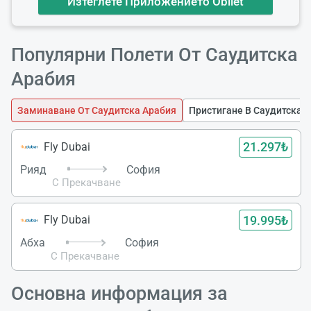
Изтеглете Приложението Obilet
Популярни Полети От Саудитска
Арабия
Заминаване От Саудитска Арабия
Пристигане В Саудитска 
21.297₺
Fly Dubai
Рияд
София
С Прекачване
19.995₺
Fly Dubai
Абха
София
Зареж
Моля И
С Прекачване
Основна информация за