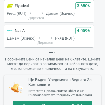
3.650₺
Flyadeal
Рияд (RUH)
Дамам (Всичко)
Директен
4.059₺
Nas Air
Дамам (Всичко)
Рияд (RUH)
Директен
Посочените цени са начални цени на билетите. Цените
могат да варират в зависимост от избраната дата,
местоположение и наличността на пътуването.
Ще Бъдеш Уведомяван Веднага За
Кампаниите
Изтеглете Приложението Obilet И Се
Възползвайте От Специалните Кампании