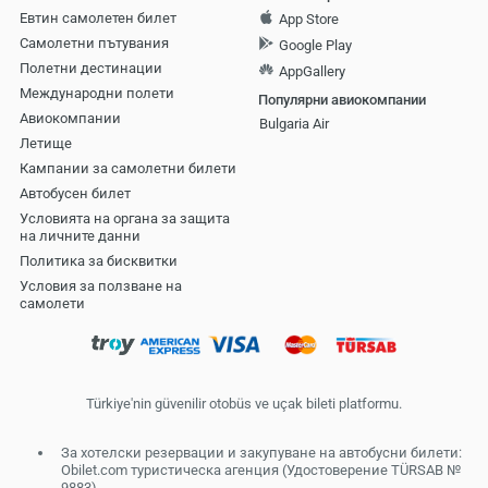
Евтин самолетен билет
App Store
Самолетни пътувания
Google Play
Полетни дестинации
AppGallery
Международни полети
Популярни авиокомпании
Авиокомпании
Bulgaria Air
Летище
Кампании за самолетни билети
Автобусен билет
Условията на органа за защита
на личните данни
Политика за бисквитки
Условия за ползване на
самолети
Türkiye'nin güvenilir otobüs ve uçak bileti platformu.
За хотелски резервации и закупуване на автобусни билети:
Obilet.com туристическа агенция (Удостоверение TÜRSAB №
9883)