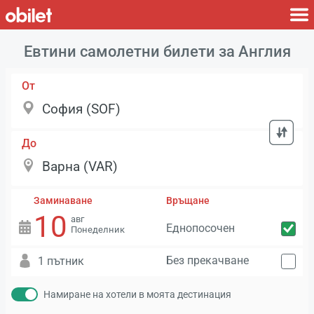
Евтини самолетни билети за Англия
От
До
Заминаване
Връщане
10
авг
Еднопосочен
Понеделник
Без прекачване
1 пътник
Намиране на хотели в моята дестинация