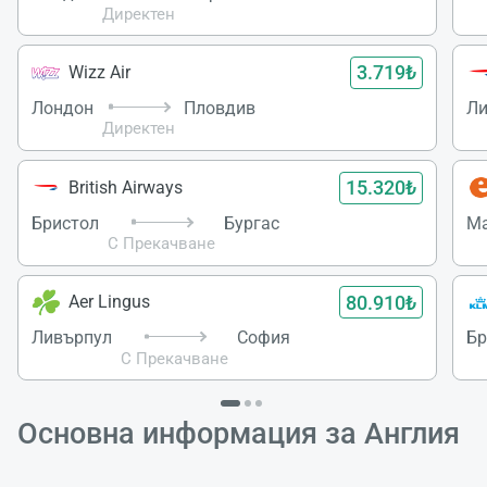
Директен
3.719₺
Wizz Air
Лондон
Пловдив
Ли
Директен
15.320₺
British Airways
Бристол
Бургас
Ма
С Прекачване
80.910₺
Aer Lingus
Ливърпул
София
Бр
С Прекачване
Основна информация за Англия