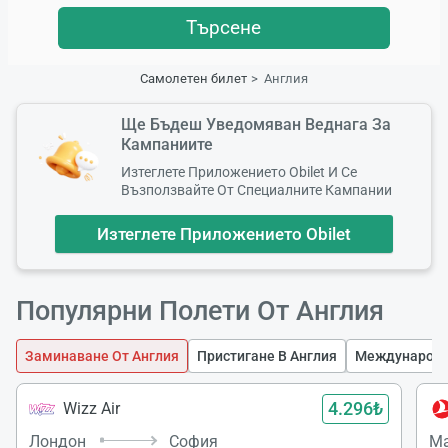
Търсене
Самолетен билет
Англия
Ще Бъдеш Уведомяван Веднага За
Кампаниите
Изтеглете Приложението Obilet И Се
Възползвайте От Специалните Кампании
Изтеглете Приложението Obilet
Популярни Полети От Англия
Заминаване От Англия
Пристигане В Англия
Международни
4.296₺
Wizz Air
Лондон
София
Ма