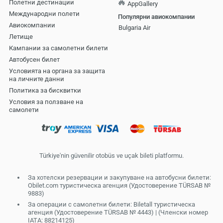
Полетни дестинации
AppGallery
Международни полети
Популярни авиокомпании
Авиокомпании
Bulgaria Air
Летище
Кампании за самолетни билети
Автобусен билет
Условията на органа за защита
на личните данни
Политика за бисквитки
Условия за ползване на
самолети
Türkiye'nin güvenilir otobüs ve uçak bileti platformu.
За хотелски резервации и закупуване на автобусни билети:
Obilet.com туристическа агенция (Удостоверение TÜRSAB №
9883)
За операции с самолетни билети: Biletall туристическа
агенция (Удостоверение TÜRSAB № 4443) | (Членски номер
IATA: 88214125)