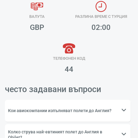
ВАЛУТА
РАЗЛИНА ВРЕМЕ С ТУРЦИЯ
GBP
02:00
Зареж
Моля И
ТЕЛЕФОНЕН КОД
44
често задавани въпроси
Кои авиокомпании изпълняват полети до Англия?
Колко струва най-евтиният полет до Англия в
Obilet?