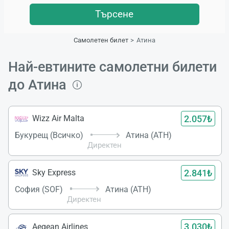
Търсене
Самолетен билет
Атина
Най-евтините самолетни билети
до Атина
2.057₺
Wizz Air Malta
Букурещ (Всичко)
Атина (ATH)
Директен
2.841₺
Sky Express
София (SOF)
Атина (ATH)
Директен
3.030₺
Aegean Airlines