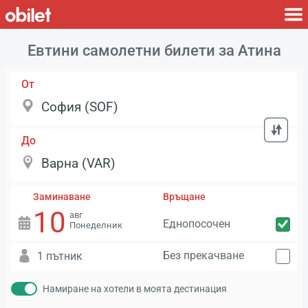
Евтини самолетни билети за Атина
От
До
Заминаване
Връщане
10
авг
Еднопосочен
Понеделник
Без прекачване
1 пътник
Намиране на хотели в моята дестинация