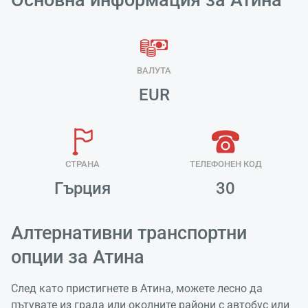
Основна информация за Атина
Зареж
ВАЛУТА
Моля И
EUR
СТРАНА
ТЕЛЕФОНЕН КОД
Гърция
30
Алтернативни транспортни
опции за Атина
След като пристигнете в Атина, можете лесно да
пътувате из града или околните райони с автобус или