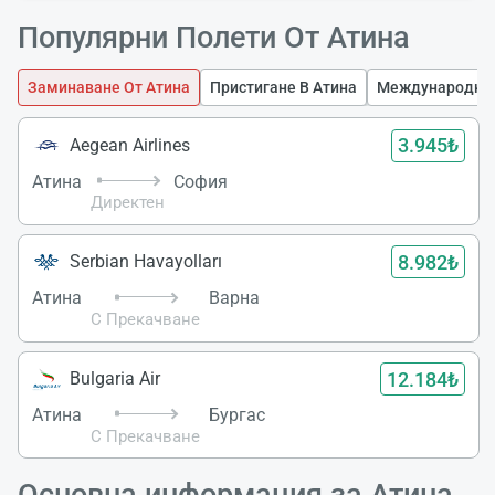
Популярни Полети От Атина
Заминаване От Атина
Пристигане В Атина
Международни 
3.945₺
Aegean Airlines
Атина
София
Директен
8.982₺
Serbian Havayolları
Атина
Варна
С Прекачване
12.184₺
Bulgaria Air
Атина
Бургас
С Прекачване