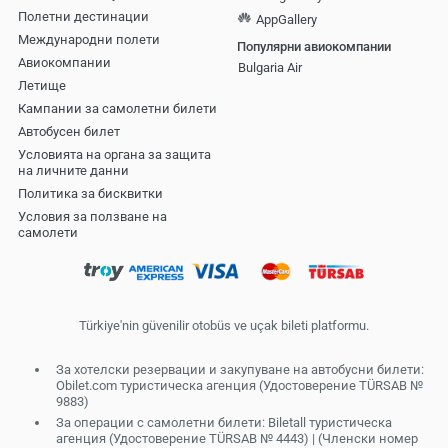
Полетни дестинации
AppGallery
Международни полети
Популярни авиокомпании
Авиокомпании
Bulgaria Air
Летище
Кампании за самолетни билети
Автобусен билет
Условията на органа за защита
на личните данни
Политика за бисквитки
Условия за ползване на
самолети
Türkiye'nin güvenilir otobüs ve uçak bileti platformu.
За хотелски резервации и закупуване на автобусни билети:
Obilet.com туристическа агенция (Удостоверение TÜRSAB №
9883)
За операции с самолетни билети: Biletall туристическа
агенция (Удостоверение TÜRSAB № 4443) | (Членски номер