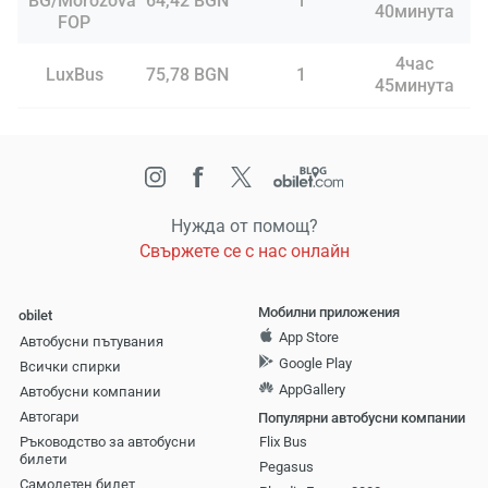
BG/Morozova
64,42 BGN
1
40минута
FOP
4час
LuxBus
75,78 BGN
1
45минута
Нужда от помощ?
Свържете се с нас онлайн
Мобилни приложения
obilet
App Store
Автобусни пътувания
Google Play
Всички спирки
AppGallery
Автобусни компании
Aвтогари
Популярни автобусни компании
Ръководство за автобусни
Flix Bus
билети
Pegasus
Самолетен билет