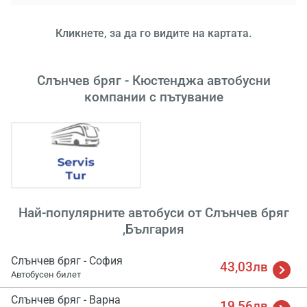
Кликнете, за да го видите на картата.
Слънчев бряг - Кюстенджа автобусни
компании с пътувание
Зареж
Мо
Изч
Най-популярните автобуси от Слънчев бряг
,България
Слънчев бряг - София
43,03лв
Автобусен билет
Слънчев бряг - Варна
19,56лв