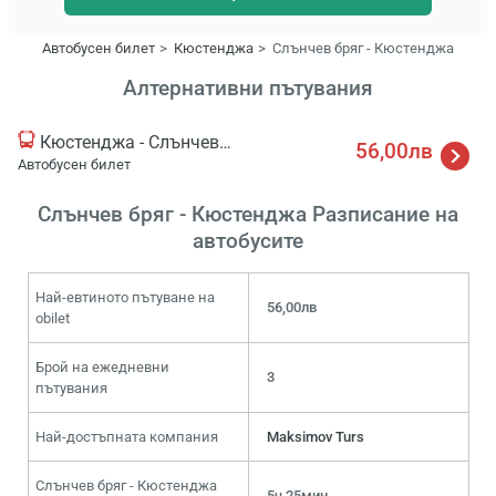
Автобусен билет
Кюстенджа
Слънчев бряг - Кюстенджа
Алтернативни пътувания
Кюстенджа - Слънчев бряг
56,00лв
Автобусен билет
Слънчев бряг - Кюстенджа Разписание на
автобусите
Най-евтиното пътуване на
56,00лв
obilet
Брой на ежедневни
3
пътувания
Най-достъпната компания
Maksimov Turs
Слънчев бряг - Кюстенджа
5ч 25мин