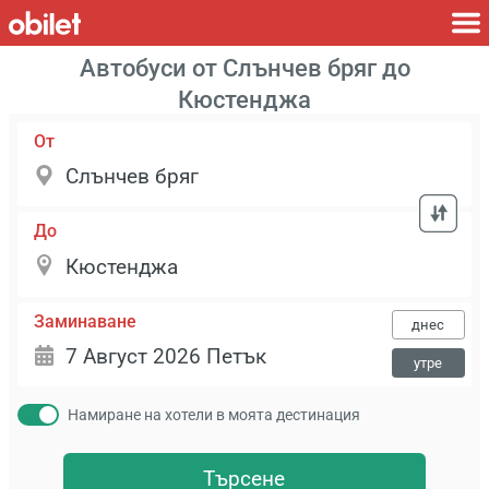
Автобуси от Слънчев бряг до
Кюстенджа
От
До
Заминаване
днес
утре
Намиране на хотели в моята дестинация
Търсене