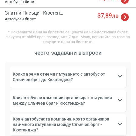
Автобусен билет
Златни Пясъци - Кюстенджа
37,89лв
Автобусен билет
* Показаните цени на билетите са цената на най-достъпния билет,
закупен от obilet през последните 7 дни. Моля, попитайте по-горе за
текущите цени на билетите.
често задавани въпроси
Колко време отнема пътуването с автобус от
Слънчев бряг до Кюстенджа?
Кои автобусни компании организират пътувания
между Слънчев бряг и Кюстенджа?
Коя е автобусната компания, която организира
най-много пътувания между Слънчев бряг -
Кюстенджа?