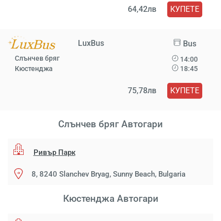
64,42лв
КУПЕТЕ
LuxBus
Bus
Слънчев бряг
14:00
Кюстенджа
18:45
75,78лв
КУПЕТЕ
Слънчев бряг Aвтогари
Ривър Парк
8, 8240 Slanchev Bryag, Sunny Beach, Bulgaria
Кюстенджа Aвтогари