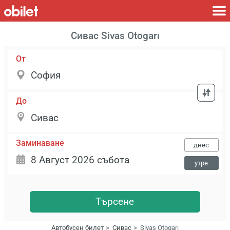
Сивас Sivas Otogarı
От
До
Заминаване
днес
утре
Търсене
Автобусен билет
Сивас
Sivas Otogarı