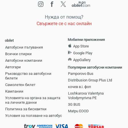
Нужда от помощ?
Свържете се с нас онлайн
Мобилни приложения
obilet
App Store
Автобусни пътувания
Google Play
Всички спирки
AppGallery
Автобусни компании
Aвтогари
Популярни автобусни компании
Ръководство за автобусни
Pamporovo Bus
билети
Distribusion Group Plus Ltd
Самолетен билет
кочев в.і. фоп
Кампании
Loshkarova Valentyna
Условията на органа за защита
Volodymyrivna PE
на личните данни
3G BUS
Политика за бисквитки
Matpu EOOD
Условия за ползване на автобус