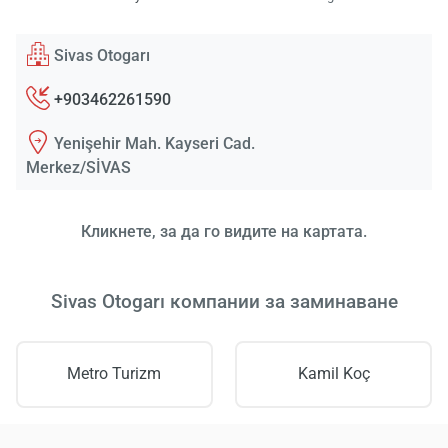
Sivas Otogarı
+903462261590
Yenişehir Mah. Kayseri Cad.
Merkez/SİVAS
Кликнете, за да го видите на картата.
Sivas Otogarı компании за заминаване
Metro Turizm
Kamil Koç
Зареж
Мо
Изч