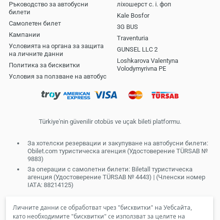
Ръководство за автобусни
ліхошерст с. і. фоп
билети
Kale Bosfor
Самолетен билет
3G BUS
Кампании
Traventuria
Условията на органа за защита
GUNSEL LLC 2
на личните данни
Loshkarova Valentyna
Политика за бисквитки
Volodymyrivna PE
Условия за ползване на автобус
Türkiye'nin güvenilir otobüs ve uçak bileti platformu.
За хотелски резервации и закупуване на автобусни билети:
Obilet.com туристическа агенция (Удостоверение TÜRSAB №
9883)
За операции с самолетни билети: Biletall туристическа
агенция (Удостоверение TÜRSAB № 4443) | (Членски номер
IATA: 88214125)
Личните данни се обработват чрез "бисквитки" на Уебсайта,
като необходимите "бисквитки" се използват за целите на