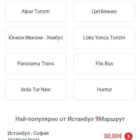
Alpar Turizm
Цитйлинес
Юнион Ивкони - Унибус
Lüks Yonca Turizm
Panorama Trans
Flix Bus
Arda Tur New
Huntur
Най-популярно от Истанбул
9
Маршрут
Истанбул - София
30,00€
Автобусен билет