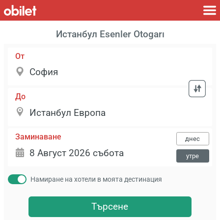
Истанбул Esenler Otogarı
От
До
Заминаване
днес
утре
Намиране на хотели в моята дестинация
Търсене