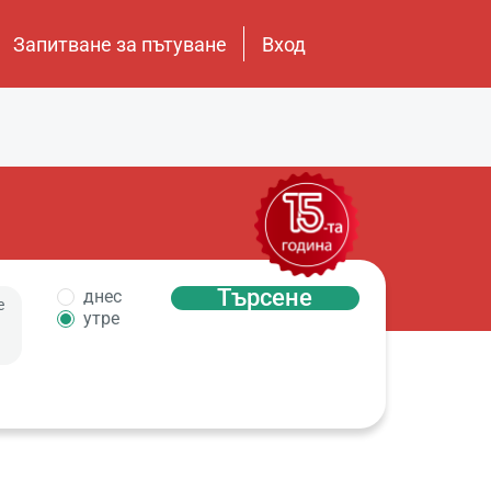
Запитване за пътуване
Вход
Търсене
днес
е
утре