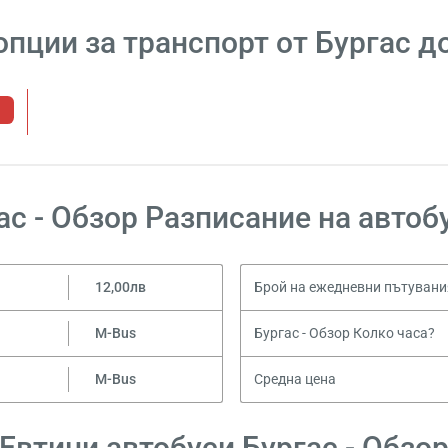
опции за транспорт от Бургас д
ас - Обзор Разписание на автоб
12,00лв
Брой на ежедневни пътувани
M-Bus
Бургас - Обзор Колко часа?
M-Bus
Средна цена
Евтини автобуси Бургас - Обзо