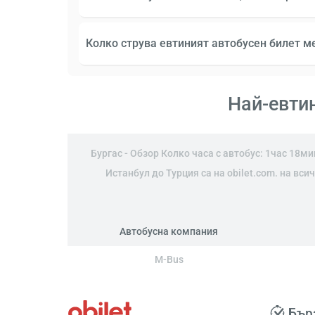
Колко струва евтиният автобусен билет м
Най-евтин
Бургас - Обзор Колко часа с автобус: 1час 18м
Истанбул до Турция са на obilet.com. на вс
Автобусна компания
M-Bus
Бър