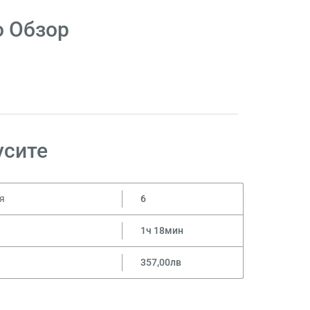
о Обзор
усите
я
6
1ч 18мин
357,00лв
р