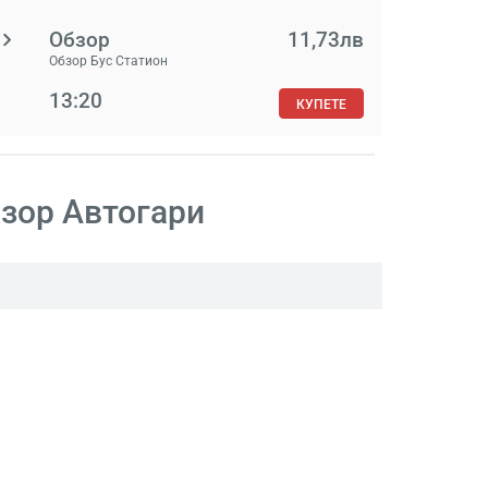
Обзор
11,73лв
Обзор Бус Статион
13:20
КУПЕТЕ
зор Aвтогари