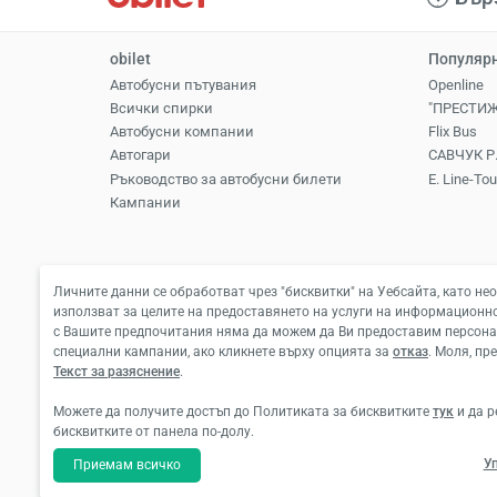
obilet
Популярн
Автобусни пътувания
Openline
Всички спирки
"ПРЕСТИЖ
Автобусни компании
Flix Bus
Aвтогари
САВЧУК Р.
Ръководство за автобусни билети
E. Line-Tou
Кампании
Личните данни се обработват чрез "бисквитки" на Уебсайта, като не
използват за целите на предоставянето на услуги на информационно
с Вашите предпочитания няма да можем да Ви предоставим персона
специални кампании, ако кликнете върху опцията за
отказ
. Моля, пр
Текст за разяснение
.
Можете да получите достъп до Политиката за бисквитките
тук
и да р
бисквитките от панела по-долу.
У
Приемам всичко
За хотелски резервации и закупуване на автобу
За операции с самолетни билети: Biletall турис