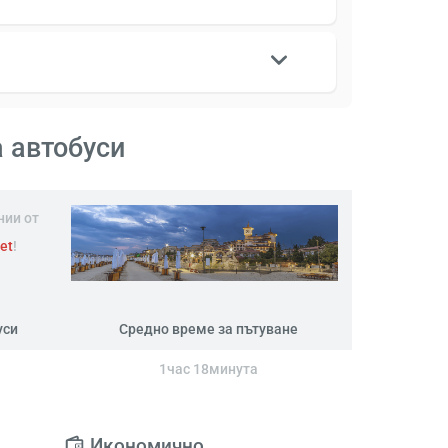
а автобуси
нии от
let
!
уси
Средно време за пътуване
1час 18минута
Икономично