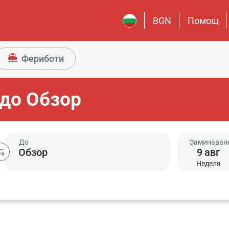
BGN
Помощ
Фериботи
 до Обзор
До
Заминаван
9
авг
Неделя