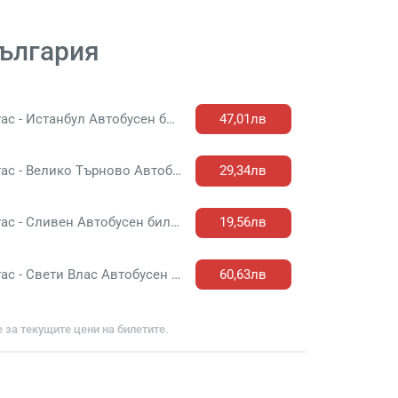
България
Бургас - Истанбул Автобусен билет
47,01лв
Бургас - Велико Търново Автобусен билет
29,34лв
Бургас - Сливен Автобусен билет
19,56лв
Бургас - Свети Влас Автобусен билет
60,63лв
е за текущите цени на билетите.