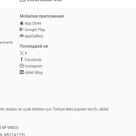
Мобилни приложения
App Store
Google Play
AppGallery
личните
Последвай ни
X
Facebook
Instagram
obilet Blog
lir otobüs ve uçak biletleri için Türkiye'deki popüler tercih, obilet.
B № 9883)
A: 88214125)