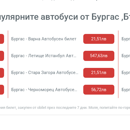
улярните автобуси от Бургас ,
Бургас - Варна Автобусен билет
21,51лв
Бургас - Летище Истанбул Автобусен билет
547,63лв
Бургас - Стара Загора Автобусен билет
21,51лв
Бургас - Черноморец Автобусен билет
56,72лв
ия билет, закупен от obilet през последните 7 дни. Моля, попитайте по-гор