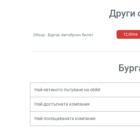
Други 
12,00лв
Обзор - Бургас Автобусен билет
Бург
Най-евтиното пътуване на obilet
Най-достъпната компания
Най-посещаваната компания