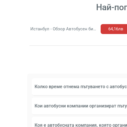
Най-поп
Истанбул - Обзор Автобусен билет
64,16лв
Колко време отнема пътуването с автобус
Кои автобусни компании организират път
Коя е автобусната компания, която орган