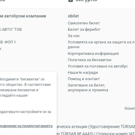
и автобусни компании
obilet
Самолетен билет
-АВТО" ТОВ
Билет за ферибот
За нас
В. ФОП 1
Условията на органа за защита на 
данни
r
Корпоративна информация
Политика за бисквитки
Условия за ползване на автобус
Нашите награди
Помощ и контакт
обходимите "бисквитки" се
то общество. В съответствие
Запитване за билет,
анулиране и промяна
лизирани бисквитки и
егледайте нашия
Güveni
едактирате настройките си за
правление на предпочитанията
сни билети: Obilet.com туристическа агенция (Удостоверение TÜRSA
тическа агенция (Удостоверение TÜRSAB № 4443) | (Членски номер IAT