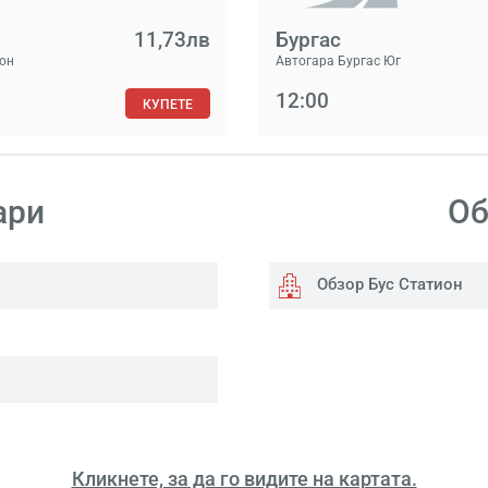
11,73лв
Бургас
ион
Автогара Бургас Юг
12:00
КУПЕТЕ
ари
Об
Обзор Бус Статион
Кликнете, за да го видите на картата.