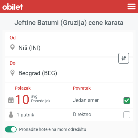
Jeftine Batumi (Gruzija) cene karata
Od
Do
Polazak
Povratak
10
avg
Jedan smer
Ponedeljak
Direktno
1 putnik
Pronađite hotele na mom odredištu