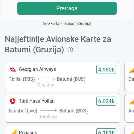
Pretraga
Avio karta
Batumi (Gruzija)
Najjeftinije Avionske Karte za
Batumi (Gruzija)
4.985₺
Georgian Airways
Tbilisi (TBS)
Batumi (BUS)
Da
Direktno
6.024₺
Türk Hava Yolları
Istanbul (sve)
Batumi (BUS)
An
Direktno
6.161₺
Pegasus