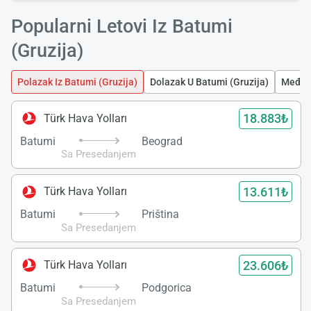
Popularni Letovi Iz Batumi
(Gruzija)
Polazak Iz Batumi (Gruzija)
Dolazak U Batumi (Gruzija)
Međuna
18.883₺
Türk Hava Yolları
Batumi
Beograd
Sa Presedanjem
13.611₺
Türk Hava Yolları
Batumi
Priština
Sa Presedanjem
Učita
23.606₺
Türk Hava Yolları
saček
Batumi
Podgorica
Sa Presedanjem