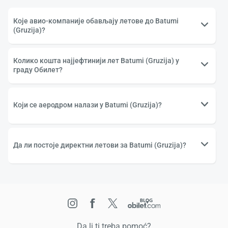
Које авио-компаније обављају летове до Batumi
(Gruzija)?
Колико кошта најјефтинији лет Batumi (Gruzija) у
граду Обилет?
Који се аеродром налази у Batumi (Gruzija)?
Да ли постоје директни летови за Batumi (Gruzija)?
Da li ti treba pomoć?