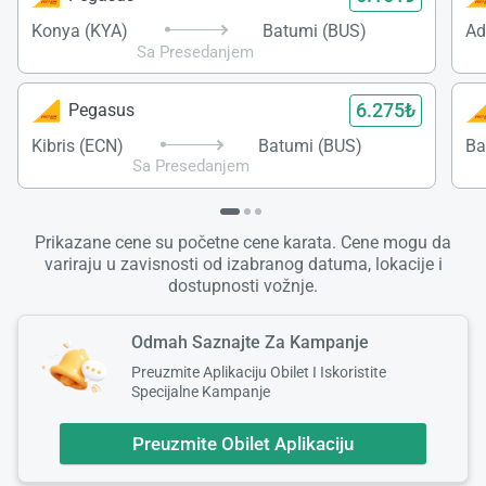
Konya (KYA)
Batumi (BUS)
Ad
Sa Presedanjem
6.275₺
Pegasus
Kibris (ECN)
Batumi (BUS)
Ba
Sa Presedanjem
Prikazane cene su početne cene karata. Cene mogu da
variraju u zavisnosti od izabranog datuma, lokacije i
dostupnosti vožnje.
Odmah Saznajte Za Kampanje
Preuzmite Aplikaciju Obilet I Iskoristite
Specijalne Kampanje
Preuzmite Obilet Aplikaciju