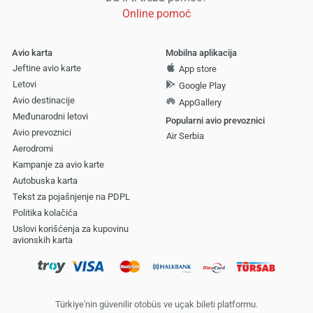
Online pomoć
Avio karta
Mobilna aplikacija
Jeftine avio karte
App store
Letovi
Google Play
Avio destinacije
AppGallery
Međunarodni letovi
Popularni avio prevoznici
Avio prevoznici
Air Serbia
Aerodromi
Kampanje za avio karte
Autobuska karta
Tekst za pojašnjenje na PDPL
Politika kolačića
Uslovi korišćenja za kupovinu
avionskih karta
Türkiye'nin güvenilir otobüs ve uçak bileti platformu.