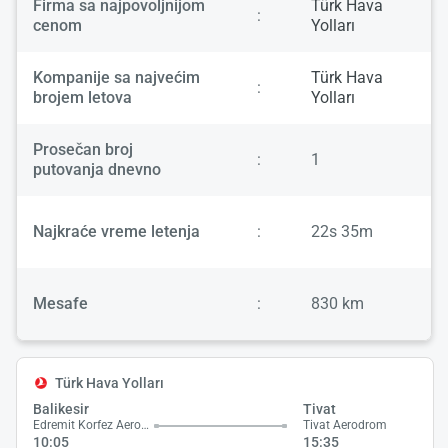
Firma sa najpovoljnijom
Türk Hava
:
cenom
Yolları
Kompanije sa najvećim
Türk Hava
:
brojem letova
Yolları
Prosečan broj
:
1
putovanja dnevno
Najkraće vreme letenja
:
22s 35m
Mesafe
:
830 km
Türk Hava Yolları
Balikesir
Tivat
Edremit Korfez Aerodrom
Tivat Aerodrom
10:05
15:35