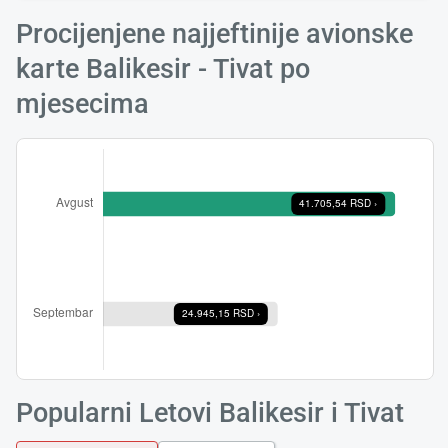
Procijenjene najjeftinije avionske
karte Balikesir - Tivat po
mjesecima
Učita
saček
Popularni Letovi Balikesir i Tivat