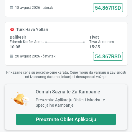
54.867RSD
18 avgust 2026 - utorak
Türk Hava Yolları
Balikesir
Tivat
Edremit Korfez Aerodrom
Tivat Aerodrom
10:05
15:35
54.867RSD
20 avgust 2026 - četvrtak
Prikazane cene su početne cene karata. Cene mogu da variraju u zavisnosti
od izabranog datuma, lokacije i dostupnosti vožnje.
Odmah Saznajte Za Kampanje
Preuzmite Aplikaciju Obilet I Iskoristite
Specijalne Kampanje
Preuzmite Obilet Aplikaciju