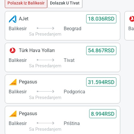
Polazak Iz Balikesir
Dolazak U Tivat
18.036RSD
AJet
Balikesir
Beograd
Ba
Sa Presedanjem
54.867RSD
Türk Hava Yolları
Balikesir
Tivat
Sa Presedanjem
31.594RSD
Pegasus
Balikesir
Podgorica
Sa Presedanjem
8.994RSD
Pegasus
Balikesir
Priština
Sa Presedanjem