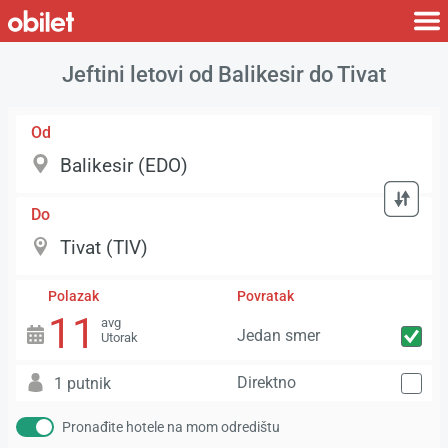
Jeftini letovi od Balikesir do Tivat
Od
Do
Polazak
Povratak
11
avg
Jedan smer
Utorak
Direktno
1 putnik
Pronađite hotele na mom odredištu