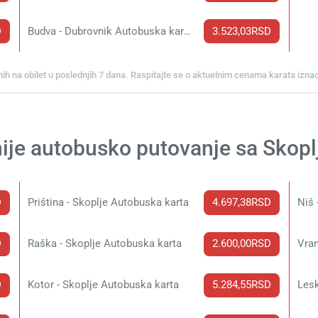
D
Budva - Dubrovnik Autobuska karta
3.523,03RSD
nih na obilet u poslednjih 7 dana. Raspitajte se o aktuelnim cenama karata izna
ije autobusko putovanje sa Skop
D
Priština - Skoplje Autobuska karta
4.697,38RSD
Niš 
D
Raška - Skoplje Autobuska karta
2.600,00RSD
Vran
D
Kotor - Skoplje Autobuska karta
5.284,55RSD