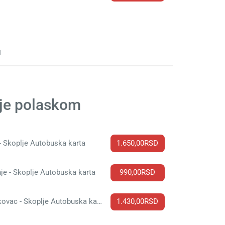
d
lje polaskom
- Skoplje Autobuska karta
1.650,00RSD
je - Skoplje Autobuska karta
990,00RSD
Leskovac - Skoplje Autobuska karta
1.430,00RSD