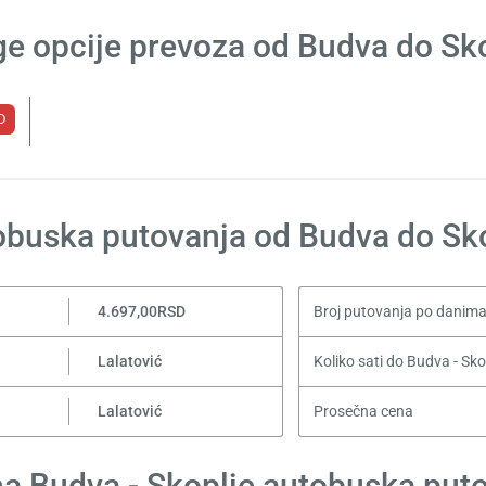
e opcije prevoza od Budva do Sk
D
buska putovanja od Budva do Sk
4.697,00RSD
Broj putovanja po danim
Lalatović
Koliko sati do Budva - Sko
Lalatović
Prosečna cena
na Budva - Skoplje autobuska put