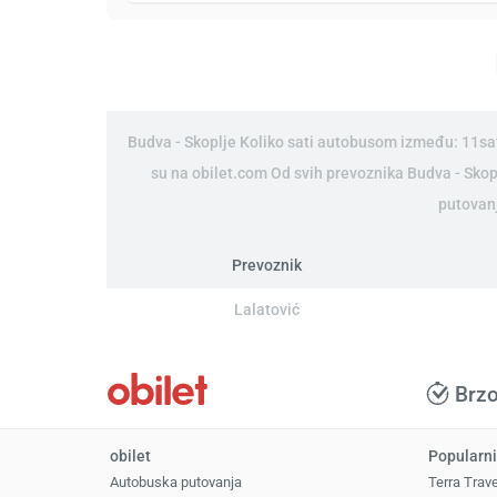
Budva - Skoplje Koliko sati autobusom između: 11sat
su na obilet.com Od svih prevoznika Budva - Sko
putovanj
Prevoznik
Lalatović
Brz
obilet
Popularni
Autobuska putovanja
Terra Trav