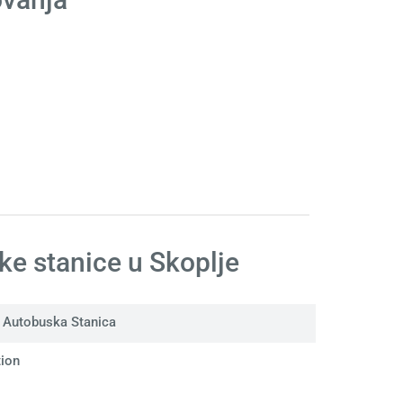
e stanice u Skoplje
 Autobuska Stanica
tion