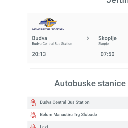
Budva
Skoplje
Budva Central Bus Station
Skopje
20:13
07:50
Autobuske stanice
Budva Central Bus Station
Belom Manastiru Trg Slobode
Lazi