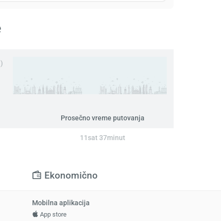
e
)
Prosečno vreme putovanja
11sat 37minut
Ekonomično
Mobilna aplikacija
App store