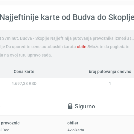
Najjeftinije karte od Budva do Skoplj
 37minut. Budva - Skoplje Najjeftinija putovanja prevoznika između (…
plje Da uporedite cene autobuskih karata
obilet
!Možete da pogledate
a na ovoj rutu upravo sada.
Cena karte
broj putovanja dnevno
4.697,38 RSD
1
o
Sigurno
 prevoznici
obilet
el Doo
Avio karta