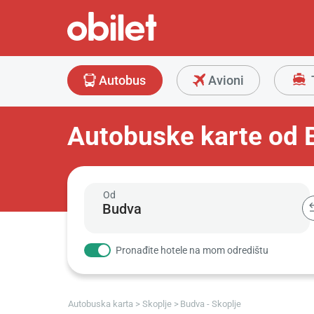
Autobus
Avioni
Autobuske karte od 
Od
Pronađite hotele na mom odredištu
Autobuska karta
Skoplje
Budva - Skoplje