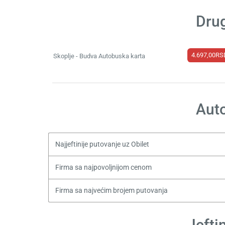
Drug
4.697,00RS
Skoplje - Budva Autobuska karta
Auto
Najjeftinije putovanje uz Obilet
Firma sa najpovoljnijom cenom
Firma sa najvećim brojem putovanja
Jefti