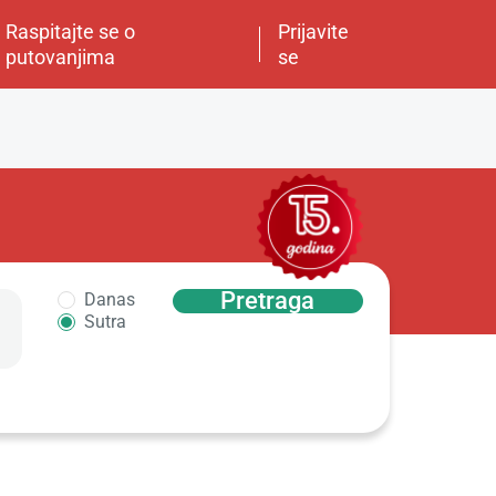
Raspitajte se o
Prijavite
putovanjima
se
Pretraga
Danas
Sutra