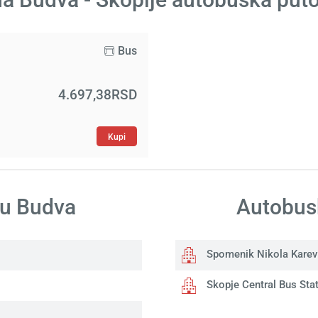
Bus
4.697,38RSD
Kupi
 u Budva
Autobusk
Spomenik Nikola Karev
Skopje Central Bus Sta