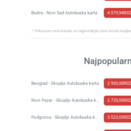
Budva - Novi Sad Autobuska karta
4.579,94RS
* Prikazane cene karata su najpovoljnije cene karata kuplje
Najpopularn
Beograd - Skoplje Autobuska karta
2.950,00RS
Novi Pazar - Skoplje Autobuska karta
2.720,00RS
Podgorica - Skoplje Autobuska karta
3.523,03RS