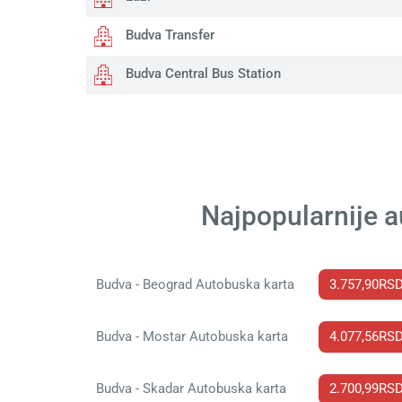
Budva Transfer
Budva Central Bus Station
Najpopularnije a
Budva - Beograd Autobuska karta
3.757,90RS
Budva - Mostar Autobuska karta
4.077,56RS
Budva - Skadar Autobuska karta
2.700,99RS