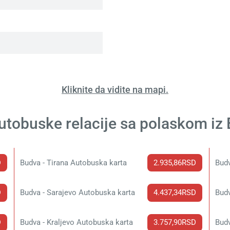
Kliknite da vidite na mapi.
utobuske relacije sa polaskom iz
D
Budva - Tirana Autobuska karta
2.935,86RSD
D
Budva - Sarajevo Autobuska karta
4.437,34RSD
D
Budva - Kraljevo Autobuska karta
3.757,90RSD