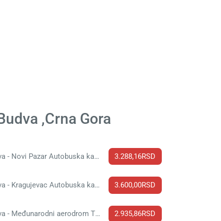
 Budva ,Crna Gora
Budva - Novi Pazar Autobuska karta
3.288,16RSD
Budva - Kragujevac Autobuska karta
3.600,00RSD
Budva - Međunarodni aerodrom Tirana Autobuska karta
2.935,86RSD