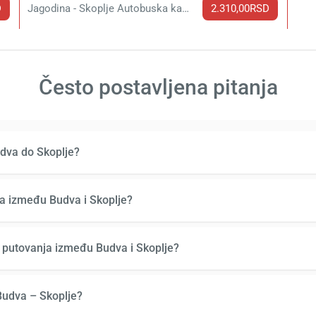
D
Jagodina - Skoplje Autobuska karta
2.310,00RSD
Često postavljena pitanja
dva do Skoplje?
a između Budva i Skoplje?
 putovanja između Budva i Skoplje?
Budva – Skoplje?