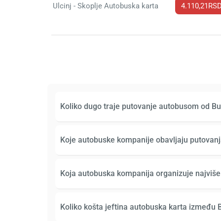
Ulcinj - Skoplje Autobuska karta
4.110,21RS
Koliko dugo traje putovanje autobusom od Bu
Koje autobuske kompanije obavljaju putovanj
Koja autobuska kompanija organizuje najviše
Koliko košta jeftina autobuska karta između 