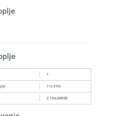
oplje
oplje
a
1
plje
11s 37m
2.194,00RSD
ovanja