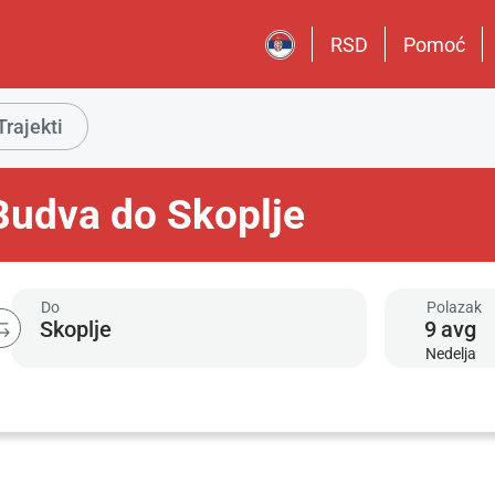
RSD
Pomoć
Trajekti
Budva do Skoplje
Do
Polazak
9
avg
Nedelja