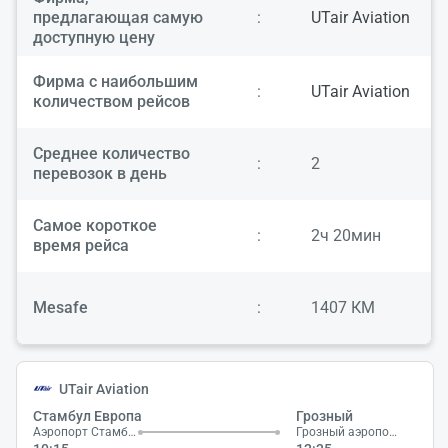
предлагающая самую
:
UTair Aviation
доступную цену
Фирма с наибольшим
:
UTair Aviation
количеством рейсов
Среднее количество
:
2
перевозок в день
Самое короткое
:
2ч 20мин
время рейса
Mesafe
:
1407 КМ
UTair Aviation
Стамбул Европа
Грозный
Аэропорт Стамбула
Грозный аэропорт