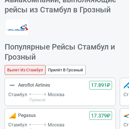
рейсы из Стамбул в Грозный
Популярные Рейсы Стамбул и
Грозный
Вылет Из Стамбул
Прилёт В Грозный
17.891₽
Aeroflot Airlines
Стамбул
Москва
Ст
Прямой
17.379₽
Pegasus
Стамбул
Москва
Ст