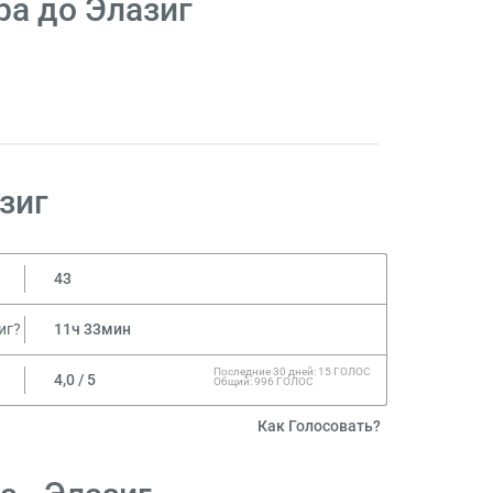
ра до Элазиг
зиг
43
иг?
11ч 33мин
Последние 30 дней: 15 ГОЛОС
4,0 / 5
Общий: 996 ГОЛОС
Как Голосовать?