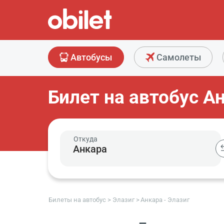
Автобусы
Самолеты
Билет на автобус А
Откуда
Билеты на автобус
Элазиг
Анкара - Элазиг