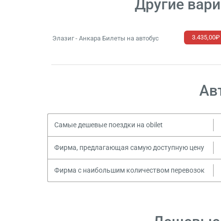
Другие вари
3.435,00₽
Элазиг - Анкара Билеты на автобус
Ав
Самые дешевые поездки на obilet
Фирма, предлагающая самую доступную цену
Фирма с наибольшим количеством перевозок