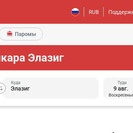
RUB
Поддерж
Паромы
нкара Элазиг
Куда
Туда
9
авг.
Воскресень